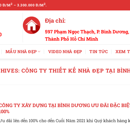
2
2
0 Đ/M
– 3.300.000 Đ/M
.
Địa chỉ:
597 Phạm Ngọc Thạch, P. Bình Dương,
0
Thành Phố Hồ Chí Minh
MẪU NHÀ ĐẸP
VIDEO NHÀ ĐẸP
TIN TỨC
XEM T
CHIVES:
CÔNG TY THIẾT KẾ NHÀ ĐẸP TẠI BÌ
CÔNG TY XÂY DỰNG TẠI BÌNH DƯƠNG ƯU ĐÃI ĐẶC BIỆ
100%
Ưu đãi lên đến 100% cho đến Cuối Năm 2021 khi Quý khách hàng ký