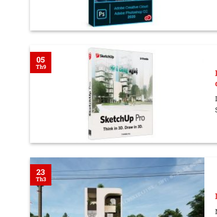
05
Th9
23
Th3