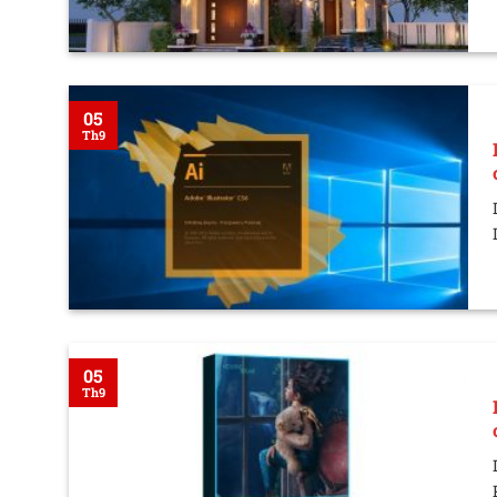
05
Th9
05
Th9