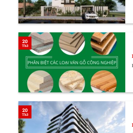
20
Th3
20
Th3