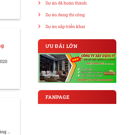
Dự án đã hoàn thành
Dự án đang thi công
Dự án sắp triển khai
ng
ƯU ĐÃI LỚN
2020
FANPAGE
ng ...