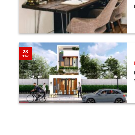
28
Th7