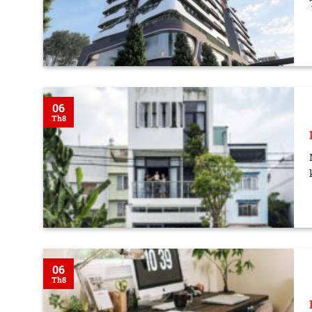
06
Th8
06
Th8