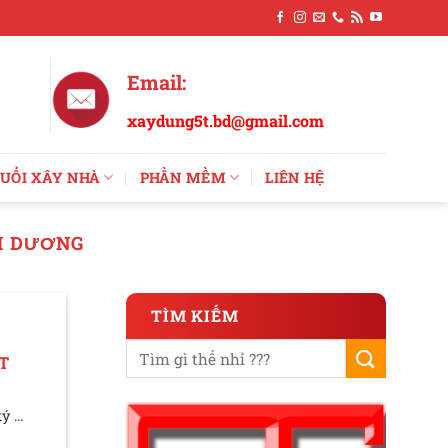
Email:
xaydung5t.bd@gmail.com
UỔI XÂY NHÀ
PHẦN MỀM
LIÊN HỆ
NH DƯƠNG
TÌM KIẾM
T
 ...