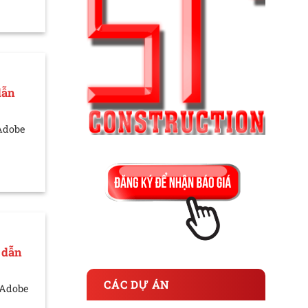
dẫn
 Adobe
 dẫn
CÁC DỰ ÁN
 Adobe