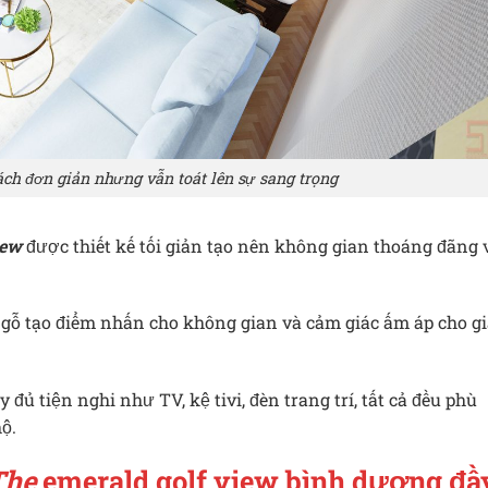
ách đơn giản nhưng vẫn toát lên sự sang trọng
iew
được thiết kế tối giản tạo nên không gian thoáng đãng 
gỗ tạo điểm nhấn cho không gian và cảm giác ấm áp cho gi
ủ tiện nghi như TV, kệ tivi, đèn trang trí, tất cả đều phù
ộ.
The
emerald golf view bình dương đầ