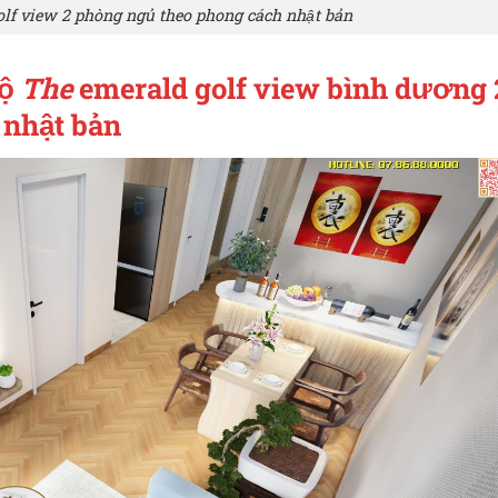
lf view 2 phòng ngủ theo phong cách nhật bản
hộ
The
emerald golf view bình dương 
 nhật bản