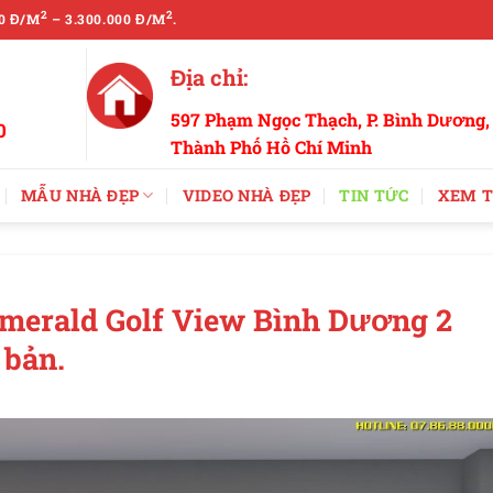
2
2
0 Đ/M
– 3.300.000 Đ/M
.
Địa chỉ:
597 Phạm Ngọc Thạch, P. Bình Dương,
0
Thành Phố Hồ Chí Minh
MẪU NHÀ ĐẸP
VIDEO NHÀ ĐẸP
TIN TỨC
XEM T
Emerald Golf View Bình Dương 2
 bản.