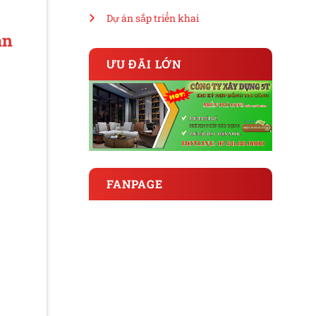
Dự án sắp triển khai
án
ƯU ĐÃI LỚN
FANPAGE