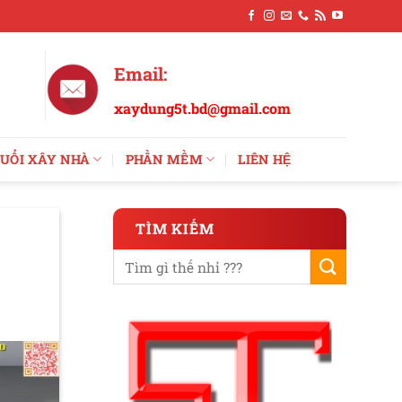
Email:
xaydung5t.bd@gmail.com
UỔI XÂY NHÀ
PHẦN MỀM
LIÊN HỆ
TÌM KIẾM