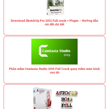
Download SketchUp Pro 2021 Full crack + Plugin – Hướng dẫn
cài đặt chi tiết
Phần mềm Camtasia Studio 2019 Full Crack quay video màn hình
cực tốt