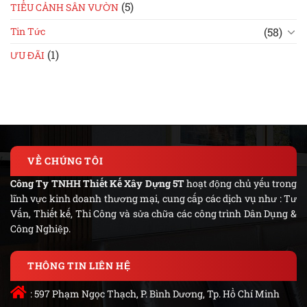
(5)
TIỂU CẢNH SÂN VƯỜN
(58)
Tin Tức
(1)
ƯU ĐÃI
VỀ CHÚNG TÔI
Công Ty TNHH Thiết Kế Xây Dựng 5T
hoạt động chủ yếu trong
lĩnh vực kinh doanh thương mại, cung cấp các dịch vụ như : Tư
Vấn, Thiết kế, Thi Công và sửa chữa các công trình Dân Dụng &
Công Nghiệp.
THÔNG TIN LIÊN HỆ
: 597 Phạm Ngọc Thạch, P. Bình Dương, Tp. Hồ Chí Minh