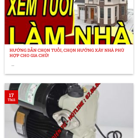
HƯỚNG DẪN CHỌN TUỔI, CHỌN HƯỚNG XÂY NHÀ PHÙ
HỢP CHO GIA CHỦ!
...
17
Th11