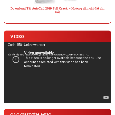
Download Tải AutoCad 2019 Full Crack – Hướng dẫn cài đặt chi
tiết
VIDEO
Trình
Code 150: Unknown error.
chơi
Tải về tệp tin: https://www.youtube.com/watch?v=Z9wFf8XXfSs&_=1
Video
CÁC CHUYÊN MỤC