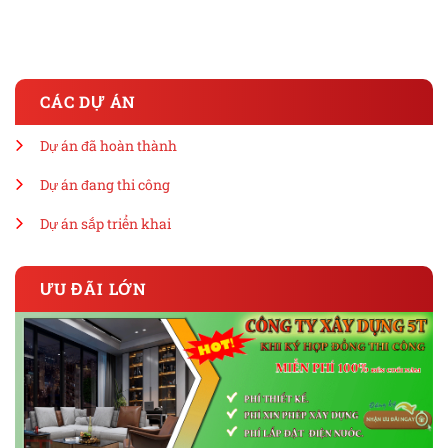
CÁC DỰ ÁN
Dự án đã hoàn thành
Dự án đang thi công
Dự án sắp triển khai
ƯU ĐÃI LỚN