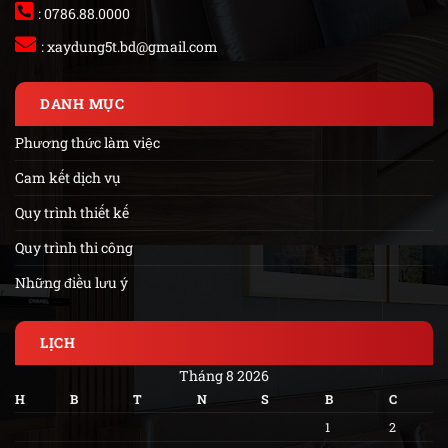
: 0786.88.0000
:
xaydung5t.bd@gmail.com
DANH MỤC
Phương thức làm việc
Cam kết dịch vụ
Quy trình thiết kế
Quy trình thi công
Những điều lưu ý
LỊCH
Tháng 8 2026
H
B
T
N
S
B
C
1
2