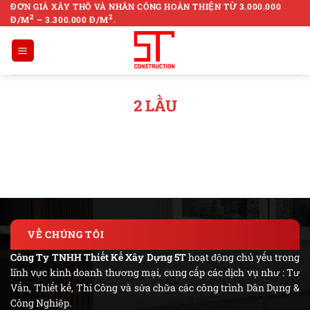
Skip
ĐƠN GIÁ XÂY THÔ VÀ NHÂN CÔNG HOÀN THIỆN TỪ 3.000.000
2
2
Đ/M
– 3.300.000 Đ/M
.
to
content
2 LẦU
VỀ CHÚNG TÔI
Công Ty TNHH Thiết Kế Xây Dựng 5T
hoạt động chủ yếu trong
lĩnh vực kinh doanh thương mại, cung cấp các dịch vụ như : Tư
Vấn, Thiết kế, Thi Công và sửa chữa các công trình Dân Dụng &
Công Nghiệp.