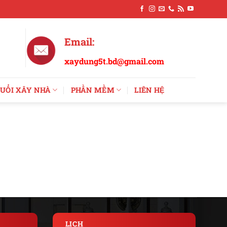
Email:
xaydung5t.bd@gmail.com
UỔI XÂY NHÀ
PHẦN MỀM
LIÊN HỆ
LỊCH