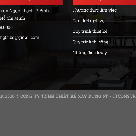
Phương thức làm việc
Phạm Ngọc Thạch, P. Bình
 Hồ Chí Minh
Cam kết dịch vụ
88.0000
Quy trình thiết kế
ng5t.bd@gmail.com
Quy trình thi công
Những điều lưu ý
ht 2026 ©
CÔNG TY TNHH THIẾT KẾ XÂY DỰNG 5T - 5TCONST