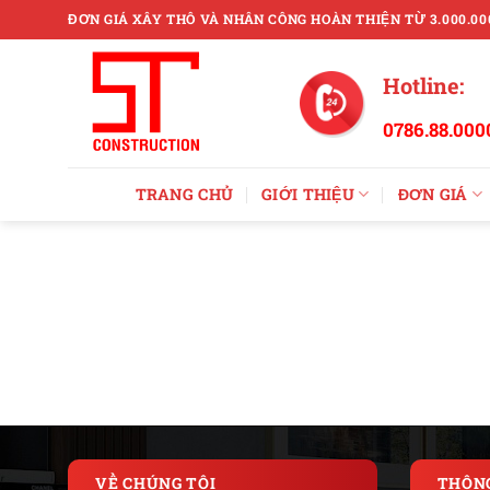
Skip
ĐƠN GIÁ XÂY THÔ VÀ NHÂN CÔNG HOÀN THIỆN TỪ 3.000.00
to
content
Hotline:
0786.88.000
TRANG CHỦ
GIỚI THIỆU
ĐƠN GIÁ
VỀ CHÚNG TÔI
THÔNG