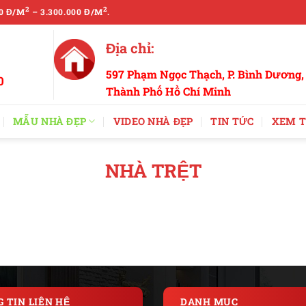
2
2
0 Đ/M
– 3.300.000 Đ/M
.
Địa chỉ:
597 Phạm Ngọc Thạch, P. Bình Dương,
0
Thành Phố Hồ Chí Minh
MẪU NHÀ ĐẸP
VIDEO NHÀ ĐẸP
TIN TỨC
XEM T
NHÀ TRỆT
 TIN LIÊN HỆ
DANH MỤC