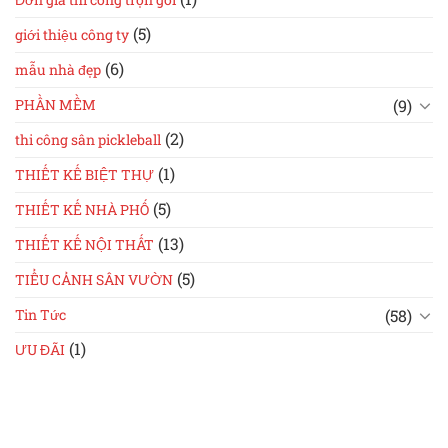
(5)
giới thiệu công ty
(6)
mẫu nhà đẹp
(9)
PHẦN MỀM
(2)
thi công sân pickleball
(1)
THIẾT KẾ BIỆT THỰ
(5)
THIẾT KẾ NHÀ PHỐ
(13)
THIẾT KẾ NỘI THẤT
(5)
TIỂU CẢNH SÂN VƯỜN
(58)
Tin Tức
(1)
ƯU ĐÃI