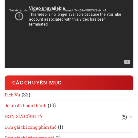
chơi
Tải về tệp tin: https://www.youtube.com/watch?v=Z9wFf8XXfSs&_=1
Video
CÁC CHUYÊN MỤC
(32)
Dịch Vụ
(10)
dự án đã hoàn thành
(5)
ĐƠN GIÁ CÔNG TY
(1)
Đơn giá thi công phần thô
(1)
Đơn giá thi công trọn gói