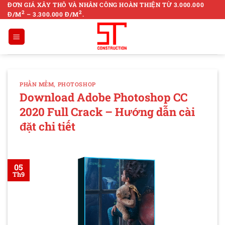
Skip
ĐƠN GIÁ XÂY THÔ VÀ NHÂN CÔNG HOÀN THIỆN TỪ 3.000.000
2
2
Đ/M
– 3.300.000 Đ/M
.
to
content
PHẦN MỀM
,
PHOTOSHOP
Download Adobe Photoshop CC
2020 Full Crack – Hướng dẫn cài
đặt chi tiết
05
Th9