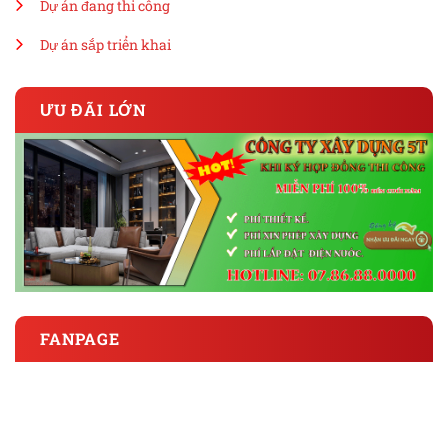
Dự án đang thi công
Dự án sắp triển khai
ƯU ĐÃI LỚN
FANPAGE