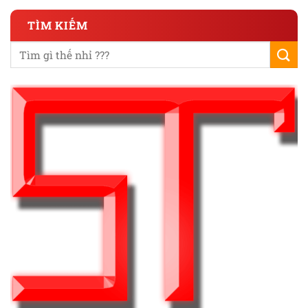
TÌM KIẾM