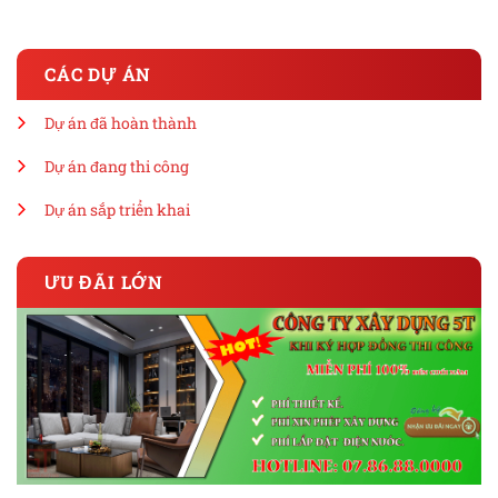
CÁC DỰ ÁN
Dự án đã hoàn thành
Dự án đang thi công
Dự án sắp triển khai
ƯU ĐÃI LỚN