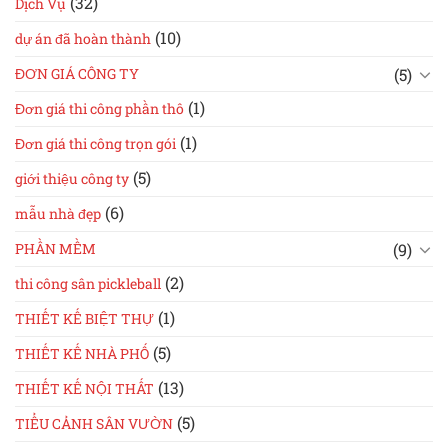
(32)
Dịch Vụ
(10)
dự án đã hoàn thành
(5)
ĐƠN GIÁ CÔNG TY
(1)
Đơn giá thi công phần thô
(1)
Đơn giá thi công trọn gói
(5)
giới thiệu công ty
(6)
mẫu nhà đẹp
(9)
PHẦN MỀM
(2)
thi công sân pickleball
(1)
THIẾT KẾ BIỆT THỰ
(5)
THIẾT KẾ NHÀ PHỐ
(13)
THIẾT KẾ NỘI THẤT
(5)
TIỂU CẢNH SÂN VƯỜN