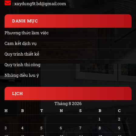
:
xaydung5t.bd@gmail.com
DANH MỤC
Phương thức làm việc
Cam kết dịch vụ
Quy trình thiết kế
Quy trình thi công
Những điều lưu ý
LỊCH
Tháng 8 2026
H
B
T
N
S
B
C
1
2
3
4
5
6
7
8
9