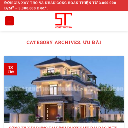
Skip
ĐƠN GIÁ XÂY THÔ VÀ NHÂN CÔNG HOÀN THIỆN TỪ 3.000.000
2
2
Đ/M
– 3.300.000 Đ/M
.
to
content
CATEGORY ARCHIVES:
ƯU ĐÃI
13
Th9
CÔNG TY XÂY DỰNG TẠI BÌNH DƯƠNG ƯU ĐÃI ĐẶC BIỆT