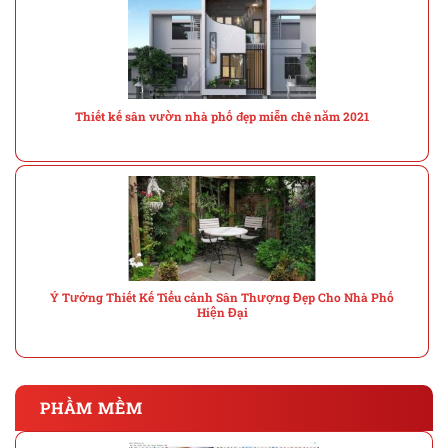
Thiết kế sân vườn nhà phố đẹp miễn chê năm 2021
Ý Tưởng Thiết Kế Tiểu cảnh Sân Thượng Đẹp Cho Nhà Phố
Hiện Đại
PHẦM MỀM