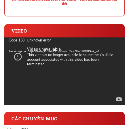
tiết
VIDEO
Trình
Code 150: Unknown error.
chơi
Tải về tệp tin: https://www.youtube.com/watch?v=Z9wFf8XXfSs&_=1
Video
CÁC CHUYÊN MỤC