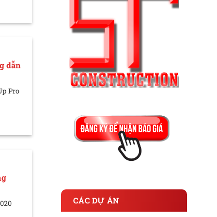
g dẫn
Up Pro
ng
CÁC DỰ ÁN
2020