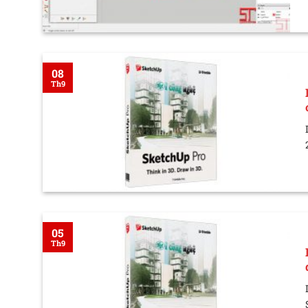
08
Th9
05
Th9