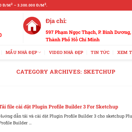
2
2
0 Đ/M
– 3.300.000 Đ/M
.
Địa chỉ:
597 Phạm Ngọc Thạch, P. Bình Dương,
0
Thành Phố Hồ Chí Minh
MẪU NHÀ ĐẸP
VIDEO NHÀ ĐẸP
TIN TỨC
XEM T
CATEGORY ARCHIVES:
SKETCHUP
Tải file cài đặt Plugin Profile Builder 3 For Sketchup
Hướng dẫn tải và cài đặt Plugin Profile Builder 3 cho sketchup Pl
Profile Builder ...