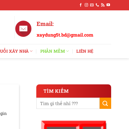
Email:
xaydung5t.bd@gmail.com
UỔI XÂY NHÀ
PHẦN MỀM
LIÊN HỆ
TÌM KIẾM
ugin