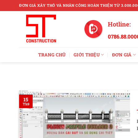
Skip
ĐƠN GIÁ XÂY THÔ VÀ NHÂN CÔNG HOÀN THIỆN TỪ 3.000.00
to
content
Hotline:
0786.88.000
TRANG CHỦ
GIỚI THIỆU
ĐƠN GIÁ
15
Th9