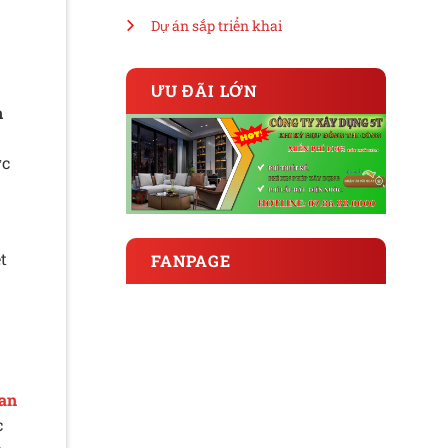
Dự án sắp triển khai
ƯU ĐÃI LỚN
n
ức
t
FANPAGE
an
c