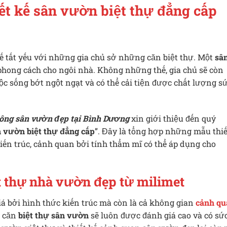
ết kế sân vườn biệt thự đẳng cấp
ế tất yếu với những gia chủ sở những căn biệt thự. Một
sâ
phong cách cho ngôi nhà. Không những thế, gia chủ sẽ còn
c sống bớt ngột ngạt và có thể cải tiện được chất lượng s
 công sân vườn đẹp tại Bình Dương
xin giới thiệu đến quý
n vườn biệt thự đẳng cấp
”. Đây là tổng hợp những mẫu thiế
kiến trúc, cảnh quan bởi tính thẩm mĩ có thể áp dụng cho
t thự nhà vườn đẹp từ milimet
á bởi hình thức kiến trúc mà còn là cả không gian
cảnh qu
g căn
biệt thự sân vườn
sẽ luôn được đánh giá cao và có sứ