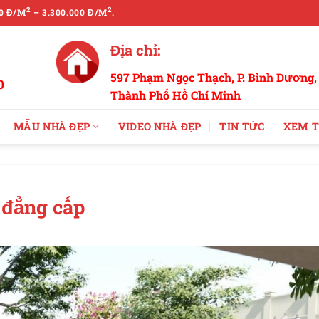
2
2
0 Đ/M
– 3.300.000 Đ/M
.
Địa chỉ:
597 Phạm Ngọc Thạch, P. Bình Dương,
0
Thành Phố Hồ Chí Minh
MẪU NHÀ ĐẸP
VIDEO NHÀ ĐẸP
TIN TỨC
XEM T
 đẳng cấp