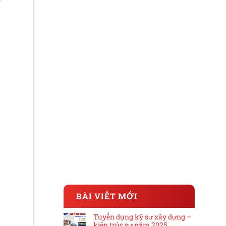
g
BÀI VIẾT MỚI
Tuyển dụng kỹ sư xây dựng –
kiến trúc sư năm 2025