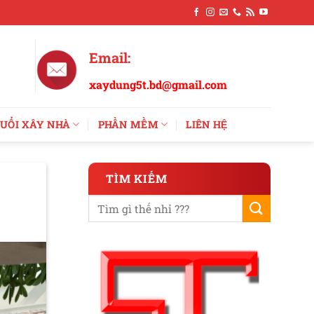
Email:
xaydung5t.bd@gmail.com
UỔI XÂY NHÀ
PHẦN MỀM
LIÊN HỆ
TÌM KIẾM