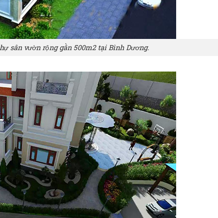
 thự sân vườn rộng gần 500m2 tại Bình Dương.