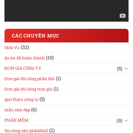
CÁC CHUYÊN MỤC
(32)
Dịch Vụ
(10)
dự án đã hoàn thành
(5)
ĐƠN GIÁ CÔNG TY
(1)
Đơn giá thi công phần thô
(1)
Đơn giá thi công trọn gói
(5)
giới thiệu công ty
(6)
mẫu nhà đẹp
(9)
PHẦN MỀM
(2)
thi công sân pickleball