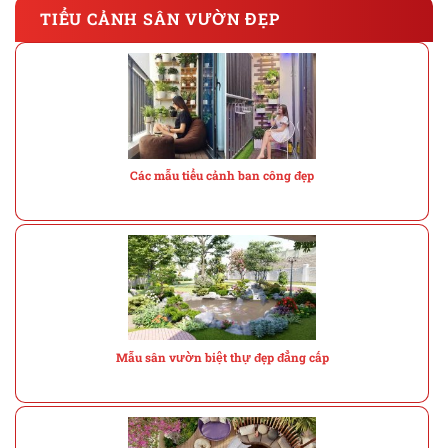
TIỂU CẢNH SÂN VƯỜN ĐẸP
Các mẫu tiểu cảnh ban công đẹp
Mẫu sân vườn biệt thự đẹp đẳng cấp