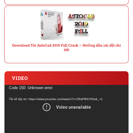
Download Tải AutoCad 2019 Full Crack – Hướng dẫn cài đặt chi
tiết
VIDEO
Trình
Code 150: Unknown error.
chơi
Tải về tệp tin: https://www.youtube.com/watch?v=Z9wFf8XXfSs&_=1
Video