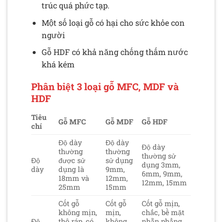
trúc quá phức tạp.
Một số loại gỗ có hại cho sức khỏe con
người
Gỗ HDF có khả năng chống thấm nước
khá kém
Phân biệt 3 loại gỗ MFC, MDF và
HDF
Tiêu
Gỗ MFC
Gỗ MDF
Gỗ HDF
chí
Độ dày
Độ dày
Độ dày
thường
thường
thường sử
Độ
được sử
sử dụng
dụng 3mm,
dày
dụng là
9mm,
6mm, 9mm,
18mm và
12mm,
12mm, 15mm
25mm
15mm
Cốt gỗ
Cốt gỗ
Cốt gỗ mịn,
không mịn,
mịn,
chắc, bề mặt
Độ
thô ráp, có
không
nhẵn phẳng,