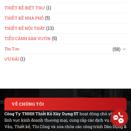
(1)
THIẾT KẾ BIỆT THỰ
(5)
THIẾT KẾ NHÀ PHỐ
(13)
THIẾT KẾ NỘI THẤT
(5)
TIỂU CẢNH SÂN VƯỜN
(58)
Tin Tức
(1)
ƯU ĐÃI
VỀ CHÚNG TÔI
Công Ty TNHH Thiết Kế Xây Dựng 5T
hoạt động chủ yếu trong
lĩnh vực kinh doanh thương mại, cung cấp các dịch vụ như : Tư
Vấn, Thiết kế, Thi Công và sửa chữa các công trình Dân Dụng &