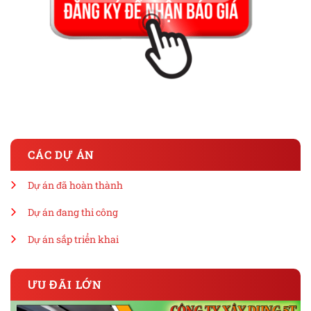
CÁC DỰ ÁN
Dự án đã hoàn thành
Dự án đang thi công
Dự án sắp triển khai
ƯU ĐÃI LỚN