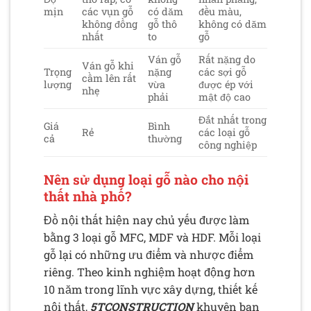
mịn
các vụn gỗ
có dăm
đều màu,
không đồng
gỗ thô
không có dăm
nhất
to
gỗ
Ván gỗ
Rất nặng do
Ván gỗ khi
Trọng
nặng
các sợi gỗ
cầm lên rất
lượng
vừa
được ép với
nhẹ
phải
mật độ cao
Đắt nhất trong
Giá
Bình
Rẻ
các loại gỗ
cả
thường
công nghiệp
Nên sử dụng loại gỗ nào cho nội
thất nhà phố?
Đồ nội thất hiện nay chủ yếu được làm
bằng 3 loại gỗ MFC, MDF và HDF. Mỗi loại
gỗ lại có những ưu điểm và nhược điểm
riêng. Theo kinh nghiệm hoạt động hơn
10 năm trong lĩnh vực xây dựng, thiết kế
nội thất,
5TCONSTRUCTION
khuyên bạn