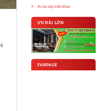
Dự án sắp triển khai
s
ƯU ĐÃI LỚN
ng
FANPAGE