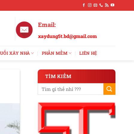
Email:
xaydung5t.bd@gmail.com
UỔI XÂY NHÀ
PHẦN MỀM
LIÊN HỆ
TÌM KIẾM