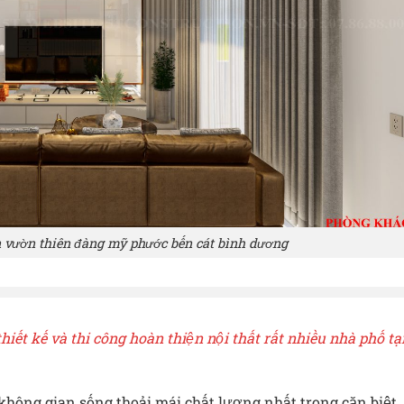
 vườn thiên đàng mỹ phước bến cát bình dương
thiết kế và thi công hoàn thiện nội thất rất nhiều nhà phố tạ
không gian sống thoải mái chất lượng nhất trong căn biệt