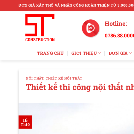
Skip
ĐƠN GIÁ XÂY THÔ VÀ NHÂN CÔNG HOÀN THIỆN TỪ 3.000.00
to
content
Hotline:
0786.88.000
TRANG CHỦ
GIỚI THIỆU
ĐƠN GIÁ
NỘI THẤT
,
THIẾT KẾ NỘI THẤT
Thiết kế thi công nội thất
16
Th10