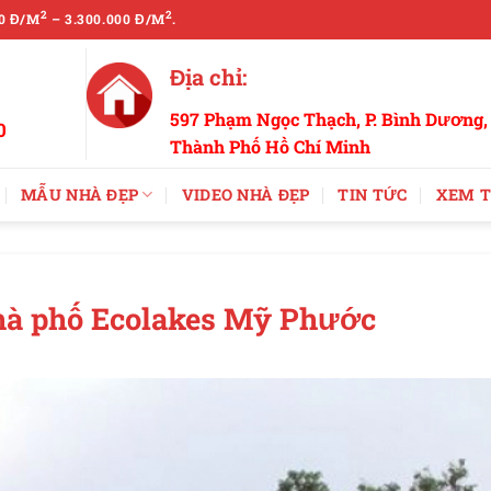
2
2
0 Đ/M
– 3.300.000 Đ/M
.
Địa chỉ:
597 Phạm Ngọc Thạch, P. Bình Dương,
0
Thành Phố Hồ Chí Minh
MẪU NHÀ ĐẸP
VIDEO NHÀ ĐẸP
TIN TỨC
XEM T
 nhà phố Ecolakes Mỹ Phước