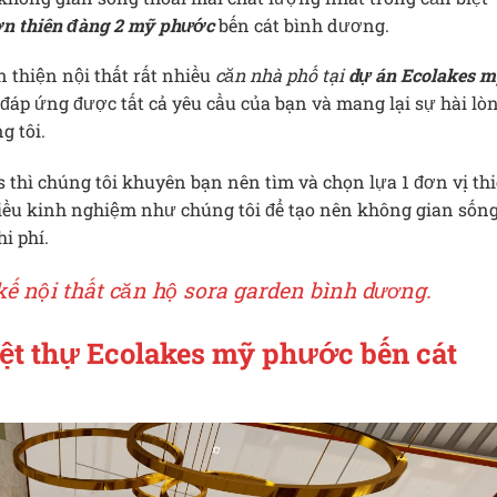
ờn thiên đàng 2 mỹ phước
bến cát bình dương.
n thiện nội thất rất nhiều
căn nhà phố tại
dự án Ecolakes m
ẽ đáp ứng được tất cả yêu cầu của bạn và mang lại sự hài lò
g tôi.
s thì chúng tôi khuyên bạn nên tìm và chọn lựa 1 đơn vị thi
nhiều kinh nghiệm như chúng tôi để tạo nên không gian sốn
i phí.
kế nội thất căn hộ sora garden bình dương.
biệt thự Ecolakes mỹ phước bến cát