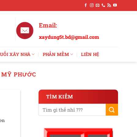
Email:
xaydung5t.bd@gmail.com
UỔI XÂY NHÀ
PHẦN MỀM
LIÊN HỆ
S MỸ PHƯỚC
TÌM KIẾM
ườn