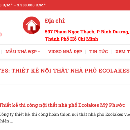
2
2
0 Đ/M
– 3.300.000 Đ/M
.
Địa chỉ:
597 Phạm Ngọc Thạch, P. Bình Dương,
0
Thành Phố Hồ Chí Minh
MẪU NHÀ ĐẸP
VIDEO NHÀ ĐẸP
TIN TỨC
XEM T
VES:
THIẾT KẾ NỘI THẤT NHÀ PHỐ ECOLAKE
Thiết kế thi công nội thất nhà phố Ecolakes Mỹ Phước
Công ty thiết kế, thi công hoàn thiện nội thất nhà phố Ecolakes v
thiên ...