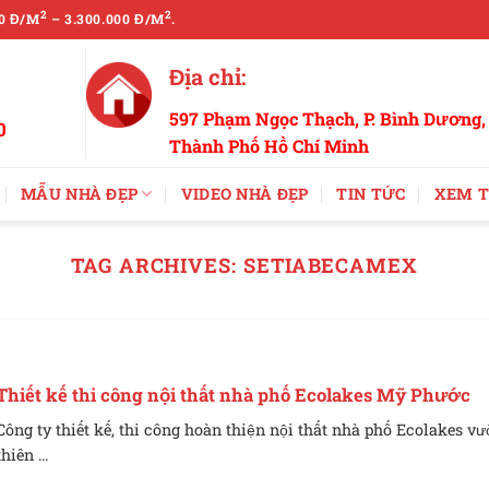
2
2
0 Đ/M
– 3.300.000 Đ/M
.
Địa chỉ:
597 Phạm Ngọc Thạch, P. Bình Dương,
0
Thành Phố Hồ Chí Minh
MẪU NHÀ ĐẸP
VIDEO NHÀ ĐẸP
TIN TỨC
XEM T
TAG ARCHIVES:
SETIABECAMEX
Thiết kế thi công nội thất nhà phố Ecolakes Mỹ Phước
Công ty thiết kế, thi công hoàn thiện nội thất nhà phố Ecolakes v
thiên ...