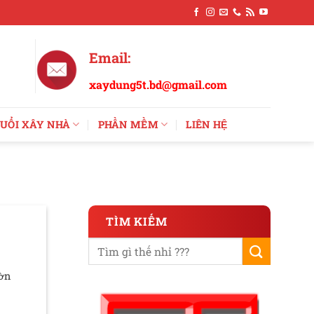
Email:
xaydung5t.bd@gmail.com
UỔI XÂY NHÀ
PHẦN MỀM
LIÊN HỆ
TÌM KIẾM
ườn