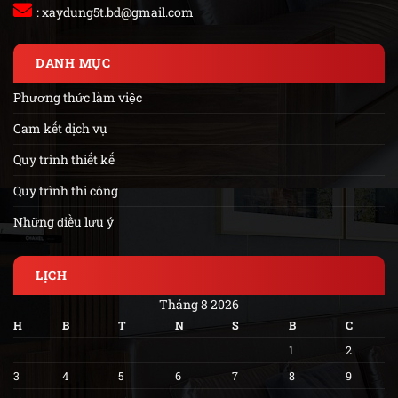
:
xaydung5t.bd@gmail.com
DANH MỤC
Phương thức làm việc
Cam kết dịch vụ
Quy trình thiết kế
Quy trình thi công
Những điều lưu ý
LỊCH
Tháng 8 2026
H
B
T
N
S
B
C
1
2
3
4
5
6
7
8
9