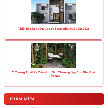
Thiết kế sân vườn nhà phố đẹp miễn chê năm 2021
Ý Tưởng Thiết Kế Tiểu cảnh Sân Thượng Đẹp Cho Nhà Phố
Hiện Đại
PHẦM MỀM