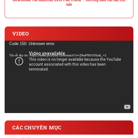
tiết
VIDEO
Trình
Code 150: Unknown error.
chơi
Tải về tệp tin: https://www.youtube.com/watch?v=Z9wFf8XXfSs&_=1
Video
CÁC CHUYÊN MỤC