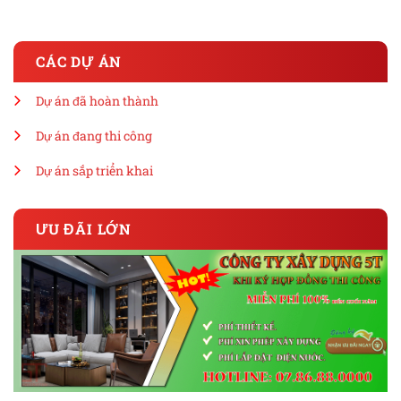
CÁC DỰ ÁN
Dự án đã hoàn thành
Dự án đang thi công
Dự án sắp triển khai
ƯU ĐÃI LỚN