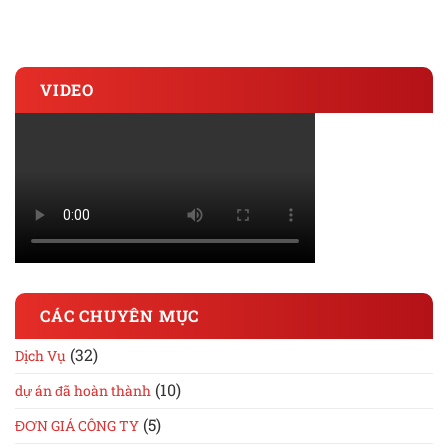
Download Tải AutoCad 2019 Full Crack – Hướng dẫn cài đặt chi
tiết
VIDEO
CÁC CHUYÊN MỤC
(32)
Dịch Vụ
(10)
dự án đã hoàn thành
(5)
ĐƠN GIÁ CÔNG TY