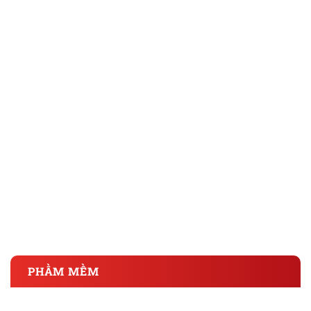
Thiết kế sân vườn nhà phố đẹp miễn chê năm 2021
Ý Tưởng Thiết Kế Tiểu cảnh Sân Thượng Đẹp Cho Nhà Phố
Hiện Đại
PHẦM MỀM