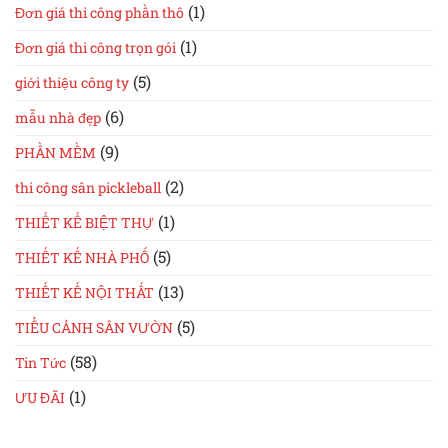
(1)
Đơn giá thi công phần thô
(1)
Đơn giá thi công trọn gói
(5)
giới thiệu công ty
(6)
mẫu nhà đẹp
(9)
PHẦN MỀM
(2)
thi công sân pickleball
(1)
THIẾT KẾ BIỆT THỰ
(5)
THIẾT KẾ NHÀ PHỐ
(13)
THIẾT KẾ NỘI THẤT
(5)
TIỂU CẢNH SÂN VƯỜN
(58)
Tin Tức
(1)
ƯU ĐÃI