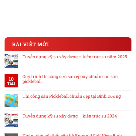
BÀI VIẾT MỚI
Tuyển dụng kỹ sư xây dựng – kiến trúc sư năm 2025
Quy trình thi công sơn sàn epoxy chuẩn cho sân
10
pickleball
Th12
Thi công sân Pickleball chuẩn đẹp tại Bình Dương
Tuyển dụng kỹ sư xây dựng – kiến trúc sư 2024
Khám phá nội thất căn hộ Emerald Golf View Bình