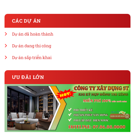
CÁC DỰ ÁN
Dự án đã hoàn thành
Dự án đang thi công
Dự án sắp triển khai
ƯU ĐÃI LỚN