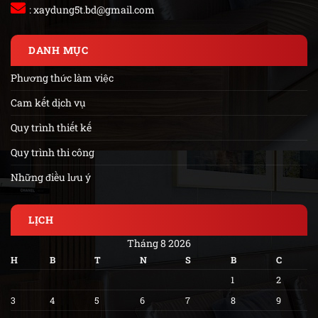
:
xaydung5t.bd@gmail.com
DANH MỤC
Phương thức làm việc
Cam kết dịch vụ
Quy trình thiết kế
Quy trình thi công
Những điều lưu ý
LỊCH
Tháng 8 2026
H
B
T
N
S
B
C
1
2
3
4
5
6
7
8
9