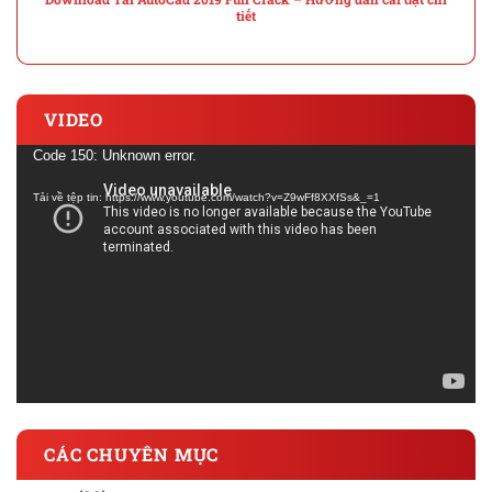
tiết
VIDEO
Trình
Code 150: Unknown error.
chơi
Tải về tệp tin: https://www.youtube.com/watch?v=Z9wFf8XXfSs&_=1
Video
CÁC CHUYÊN MỤC