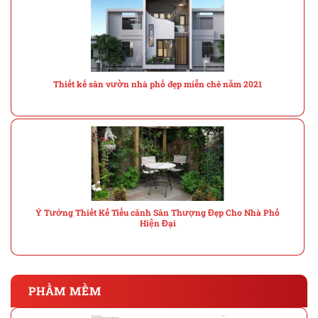
Thiết kế sân vườn nhà phố đẹp miễn chê năm 2021
Ý Tưởng Thiết Kế Tiểu cảnh Sân Thượng Đẹp Cho Nhà Phố
Hiện Đại
PHẦM MỀM