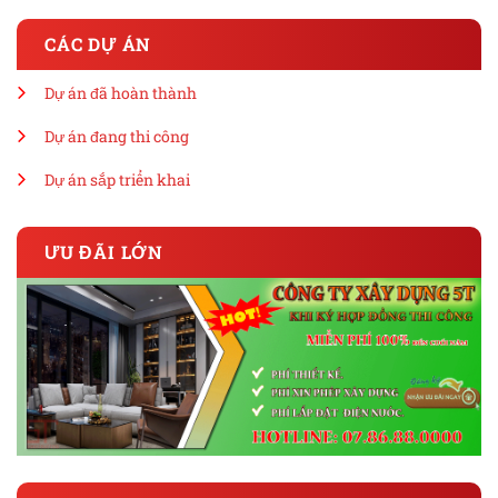
CÁC DỰ ÁN
Dự án đã hoàn thành
Dự án đang thi công
Dự án sắp triển khai
ƯU ĐÃI LỚN