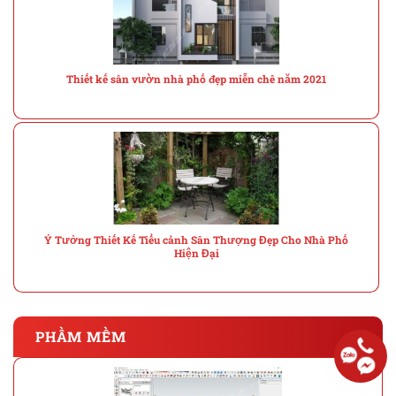
Thiết kế sân vườn nhà phố đẹp miễn chê năm 2021
Ý Tưởng Thiết Kế Tiểu cảnh Sân Thượng Đẹp Cho Nhà Phố
Hiện Đại
PHẦM MỀM