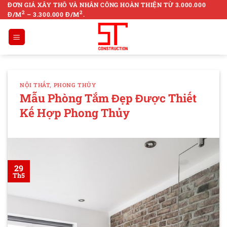
Skip
ĐƠN GIÁ XÂY THÔ VÀ NHÂN CÔNG HOÀN THIỆN TỪ 3.000.000
2
2
Đ/M
– 3.300.000 Đ/M
.
to
content
NỘI THẤT
,
PHONG THỦY
Mẫu Phòng Tắm Đẹp Được Thiết
Kế Hợp Phong Thủy
29
Th5