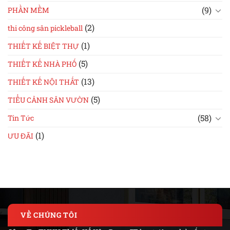
(9)
PHẦN MỀM
(2)
thi công sân pickleball
(1)
THIẾT KẾ BIỆT THỰ
(5)
THIẾT KẾ NHÀ PHỐ
(13)
THIẾT KẾ NỘI THẤT
(5)
TIỂU CẢNH SÂN VƯỜN
(58)
Tin Tức
(1)
ƯU ĐÃI
VỀ CHÚNG TÔI