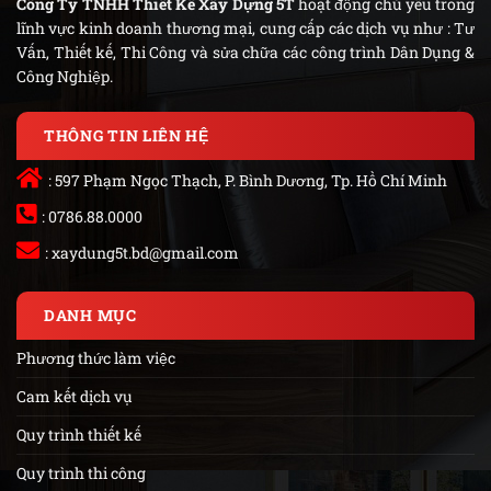
Công Ty TNHH Thiết Kế Xây Dựng 5T
hoạt động chủ yếu trong
lĩnh vực kinh doanh thương mại, cung cấp các dịch vụ như : Tư
Vấn, Thiết kế, Thi Công và sửa chữa các công trình Dân Dụng &
Công Nghiệp.
THÔNG TIN LIÊN HỆ
: 597 Phạm Ngọc Thạch, P. Bình Dương, Tp. Hồ Chí Minh
: 0786.88.0000
:
xaydung5t.bd@gmail.com
DANH MỤC
Phương thức làm việc
Cam kết dịch vụ
Quy trình thiết kế
Quy trình thi công