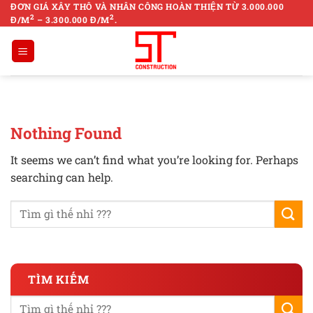
Skip
ĐƠN GIÁ XÂY THÔ VÀ NHÂN CÔNG HOÀN THIỆN TỪ 3.000.000
2
2
Đ/M
– 3.300.000 Đ/M
.
to
content
Nothing Found
It seems we can’t find what you’re looking for. Perhaps
searching can help.
TÌM KIẾM