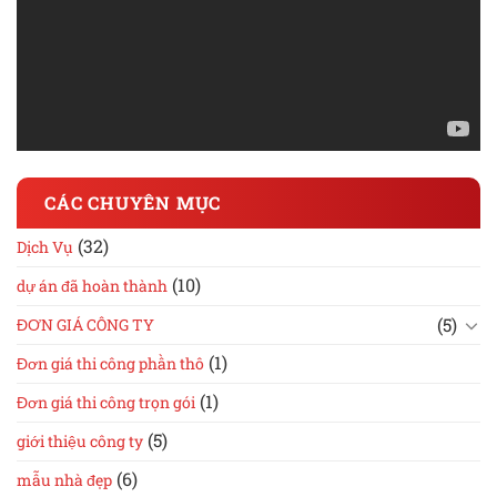
CÁC CHUYÊN MỤC
(32)
Dịch Vụ
(10)
dự án đã hoàn thành
(5)
ĐƠN GIÁ CÔNG TY
(1)
Đơn giá thi công phần thô
(1)
Đơn giá thi công trọn gói
(5)
giới thiệu công ty
(6)
mẫu nhà đẹp