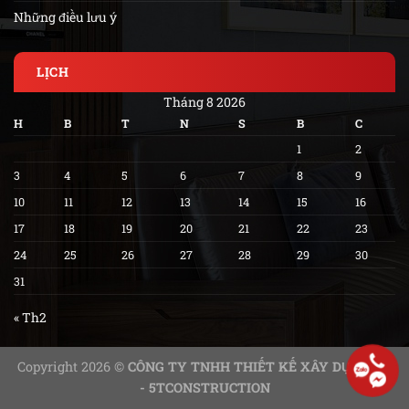
Những điều lưu ý
LỊCH
Tháng 8 2026
H
B
T
N
S
B
C
1
2
3
4
5
6
7
8
9
10
11
12
13
14
15
16
17
18
19
20
21
22
23
24
25
26
27
28
29
30
31
« Th2
Copyright 2026 ©
CÔNG TY TNHH THIẾT KẾ XÂY DỰNG 5T
- 5TCONSTRUCTION