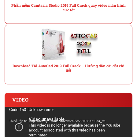
Phần mềm Camtasia Studio 2019 Full Crack quay video màn hình
cực tốt
Download Tải AutoCad 2019 Full Crack – Hướng dẫn cài đặt chi
tiết
VIDEO
Trình
Code 150: Unknown error.
chơi
Tải về tệp tin: https://www.youtube.com/watch?v=Z9wFf8XXfSs&_=1
Video