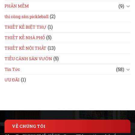
(9)
PHẦN MỀM
(2)
thi công sân pickleball
(1)
THIẾT KẾ BIỆT THỰ
(5)
THIẾT KẾ NHÀ PHỐ
(13)
THIẾT KẾ NỘI THẤT
(5)
TIỂU CẢNH SÂN VƯỜN
(58)
Tin Tức
(1)
ƯU ĐÃI
VỀ CHÚNG TÔI