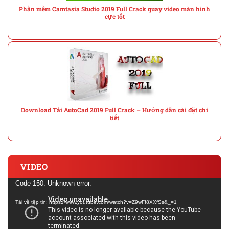
Phần mềm Camtasia Studio 2019 Full Crack quay video màn hình
cực tốt
Download Tải AutoCad 2019 Full Crack – Hướng dẫn cài đặt chi
tiết
VIDEO
Trình
Code 150: Unknown error.
chơi
Tải về tệp tin: https://www.youtube.com/watch?v=Z9wFf8XXfSs&_=1
Video