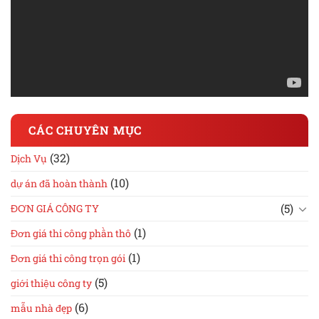
CÁC CHUYÊN MỤC
(32)
Dịch Vụ
(10)
dự án đã hoàn thành
(5)
ĐƠN GIÁ CÔNG TY
(1)
Đơn giá thi công phần thô
(1)
Đơn giá thi công trọn gói
(5)
giới thiệu công ty
(6)
mẫu nhà đẹp