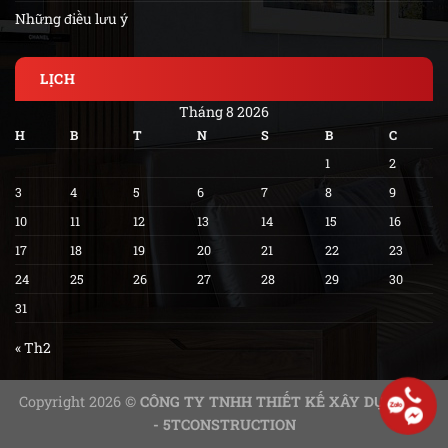
Những điều lưu ý
LỊCH
Tháng 8 2026
H
B
T
N
S
B
C
1
2
3
4
5
6
7
8
9
10
11
12
13
14
15
16
17
18
19
20
21
22
23
24
25
26
27
28
29
30
31
« Th2
Copyright 2026 ©
CÔNG TY TNHH THIẾT KẾ XÂY DỰNG 5T
- 5TCONSTRUCTION