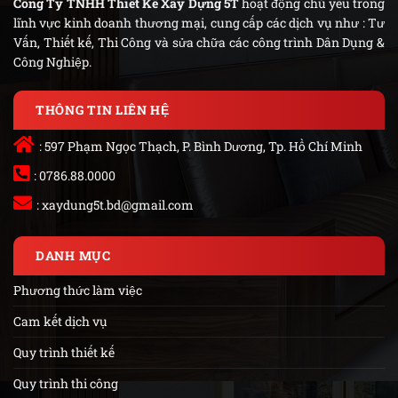
Công Ty TNHH Thiết Kế Xây Dựng 5T
hoạt động chủ yếu trong
lĩnh vực kinh doanh thương mại, cung cấp các dịch vụ như : Tư
Vấn, Thiết kế, Thi Công và sửa chữa các công trình Dân Dụng &
Công Nghiệp.
THÔNG TIN LIÊN HỆ
: 597 Phạm Ngọc Thạch, P. Bình Dương, Tp. Hồ Chí Minh
: 0786.88.0000
:
xaydung5t.bd@gmail.com
DANH MỤC
Phương thức làm việc
Cam kết dịch vụ
Quy trình thiết kế
Quy trình thi công