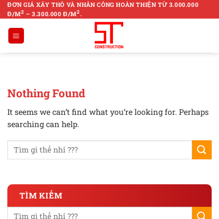
Skip
ĐƠN GIÁ XÂY THÔ VÀ NHÂN CÔNG HOÀN THIỆN TỪ 3.000.000
2
2
Đ/M
– 3.300.000 Đ/M
.
to
content
Nothing Found
It seems we can’t find what you’re looking for. Perhaps
searching can help.
TÌM KIẾM