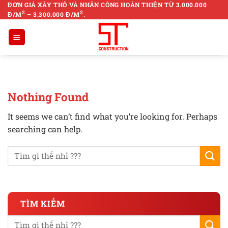
Skip
ĐƠN GIÁ XÂY THÔ VÀ NHÂN CÔNG HOÀN THIỆN TỪ 3.000.000
2
2
Đ/M
– 3.300.000 Đ/M
.
to
content
Nothing Found
It seems we can’t find what you’re looking for. Perhaps
searching can help.
TÌM KIẾM