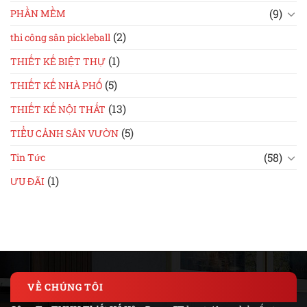
(9)
PHẦN MỀM
(2)
thi công sân pickleball
(1)
THIẾT KẾ BIỆT THỰ
(5)
THIẾT KẾ NHÀ PHỐ
(13)
THIẾT KẾ NỘI THẤT
(5)
TIỂU CẢNH SÂN VƯỜN
(58)
Tin Tức
(1)
ƯU ĐÃI
VỀ CHÚNG TÔI