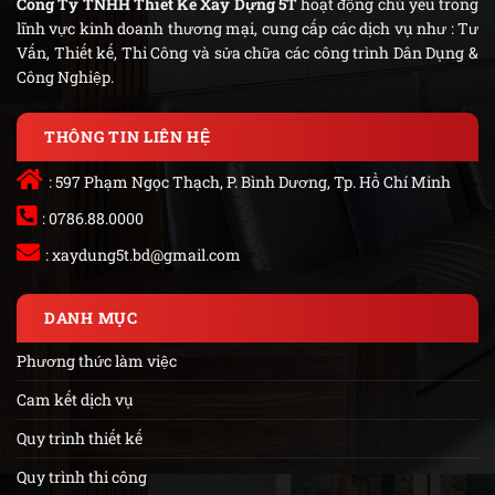
Công Ty TNHH Thiết Kế Xây Dựng 5T
hoạt động chủ yếu trong
lĩnh vực kinh doanh thương mại, cung cấp các dịch vụ như : Tư
Vấn, Thiết kế, Thi Công và sửa chữa các công trình Dân Dụng &
Công Nghiệp.
THÔNG TIN LIÊN HỆ
: 597 Phạm Ngọc Thạch, P. Bình Dương, Tp. Hồ Chí Minh
: 0786.88.0000
:
xaydung5t.bd@gmail.com
DANH MỤC
Phương thức làm việc
Cam kết dịch vụ
Quy trình thiết kế
Quy trình thi công