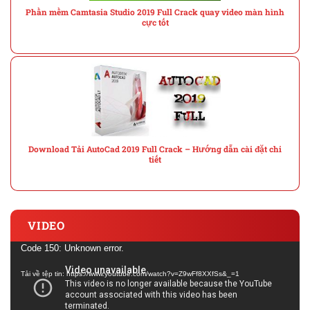
Phần mềm Camtasia Studio 2019 Full Crack quay video màn hình
cực tốt
Download Tải AutoCad 2019 Full Crack – Hướng dẫn cài đặt chi
tiết
VIDEO
Trình
Code 150: Unknown error.
chơi
Tải về tệp tin: https://www.youtube.com/watch?v=Z9wFf8XXfSs&_=1
Video