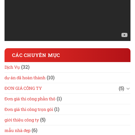
CÁC CHUYÊN MỤC
(32)
Dịch Vụ
(10)
dự án đã hoàn thành
(5)
ĐƠN GIÁ CÔNG TY
(1)
Đơn giá thi công phần thô
(1)
Đơn giá thi công trọn gói
(5)
giới thiệu công ty
(6)
mẫu nhà đẹp