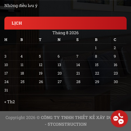
Những điều lưu ý
LỊCH
Tháng 8 2026
H
B
T
N
S
B
C
1
2
3
4
5
6
7
8
9
10
11
12
13
14
15
16
17
18
19
20
21
22
23
24
25
26
27
28
29
30
31
« Th2
Copyright 2026 ©
CÔNG TY TNHH THIẾT KẾ XÂY DỰNG 5T
- 5TCONSTRUCTION