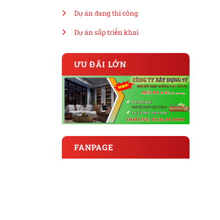
Dự án đang thi công
Dự án sắp triển khai
ƯU ĐÃI LỚN
FANPAGE