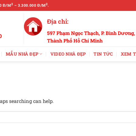
2
2
0 Đ/M
– 3.300.000 Đ/M
.
Địa chỉ:
597 Phạm Ngọc Thạch, P. Bình Dương,
0
Thành Phố Hồ Chí Minh
MẪU NHÀ ĐẸP
VIDEO NHÀ ĐẸP
TIN TỨC
XEM T
haps searching can help.