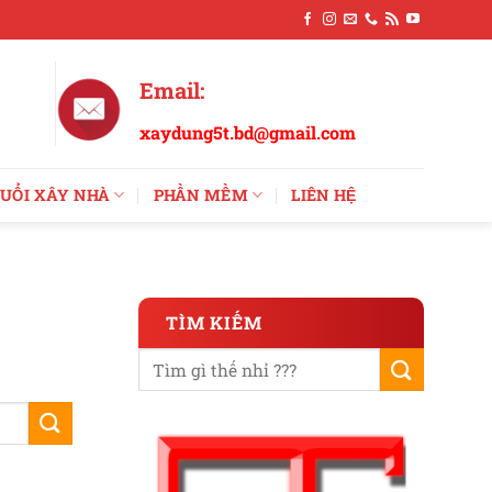
Email:
xaydung5t.bd@gmail.com
UỔI XÂY NHÀ
PHẦN MỀM
LIÊN HỆ
TÌM KIẾM