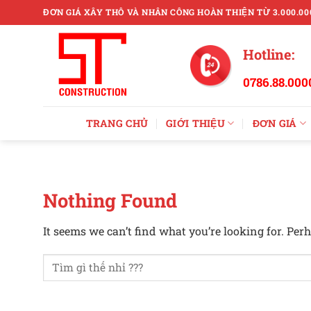
Skip
ĐƠN GIÁ XÂY THÔ VÀ NHÂN CÔNG HOÀN THIỆN TỪ 3.000.00
to
content
Hotline:
0786.88.000
TRANG CHỦ
GIỚI THIỆU
ĐƠN GIÁ
Nothing Found
It seems we can’t find what you’re looking for. Per