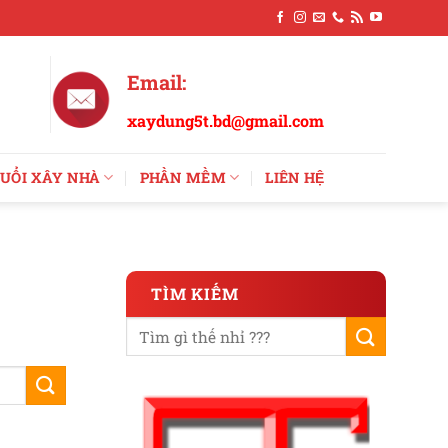
Email:
xaydung5t.bd@gmail.com
UỔI XÂY NHÀ
PHẦN MỀM
LIÊN HỆ
TÌM KIẾM