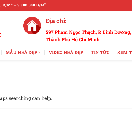
2
2
0 Đ/M
– 3.300.000 Đ/M
.
Địa chỉ:
597 Phạm Ngọc Thạch, P. Bình Dương,
0
Thành Phố Hồ Chí Minh
MẪU NHÀ ĐẸP
VIDEO NHÀ ĐẸP
TIN TỨC
XEM T
haps searching can help.