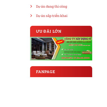
Dự án đang thi công
Dự án sắp triển khai
ƯU ĐÃI LỚN
FANPAGE