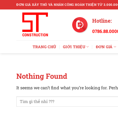
Skip
ĐƠN GIÁ XÂY THÔ VÀ NHÂN CÔNG HOÀN THIỆN TỪ 3.000.00
to
content
Hotline:
0786.88.000
TRANG CHỦ
GIỚI THIỆU
ĐƠN GIÁ
Nothing Found
It seems we can’t find what you’re looking for. Per