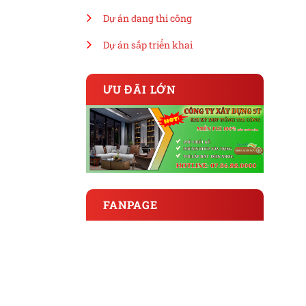
Dự án đang thi công
Dự án sắp triển khai
ƯU ĐÃI LỚN
FANPAGE