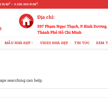
2
2
0 Đ/M
– 3.300.000 Đ/M
.
Địa chỉ:
597 Phạm Ngọc Thạch, P. Bình Dương,
0
Thành Phố Hồ Chí Minh
MẪU NHÀ ĐẸP
VIDEO NHÀ ĐẸP
TIN TỨC
XEM T
haps searching can help.