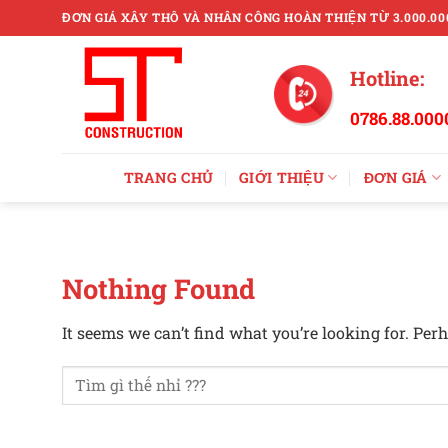
Skip
ĐƠN GIÁ XÂY THÔ VÀ NHÂN CÔNG HOÀN THIỆN TỪ 3.000.00
to
content
Hotline:
0786.88.000
TRANG CHỦ
GIỚI THIỆU
ĐƠN GIÁ
Nothing Found
It seems we can’t find what you’re looking for. Per