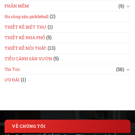
(9)
PHẦN MỀM
(2)
thi công sân pickleball
(1)
THIẾT KẾ BIỆT THỰ
(5)
THIẾT KẾ NHÀ PHỐ
(13)
THIẾT KẾ NỘI THẤT
(5)
TIỂU CẢNH SÂN VƯỜN
(58)
Tin Tức
(1)
ƯU ĐÃI
VỀ CHÚNG TÔI