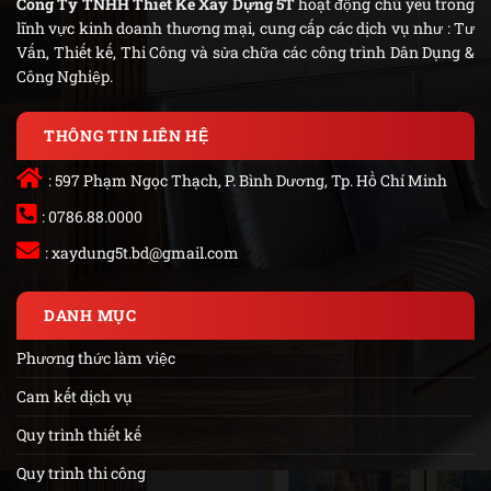
Công Ty TNHH Thiết Kế Xây Dựng 5T
hoạt động chủ yếu trong
lĩnh vực kinh doanh thương mại, cung cấp các dịch vụ như : Tư
Vấn, Thiết kế, Thi Công và sửa chữa các công trình Dân Dụng &
Công Nghiệp.
THÔNG TIN LIÊN HỆ
: 597 Phạm Ngọc Thạch, P. Bình Dương, Tp. Hồ Chí Minh
: 0786.88.0000
:
xaydung5t.bd@gmail.com
DANH MỤC
Phương thức làm việc
Cam kết dịch vụ
Quy trình thiết kế
Quy trình thi công