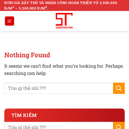
Skip
ĐƠN GIÁ XÂY THÔ VÀ NHÂN CÔNG HOÀN THIỆN TỪ 3.000.000
2
2
Đ/M
– 3.300.000 Đ/M
.
to
content
Nothing Found
It seems we can’t find what you’re looking for. Perhaps
searching can help.
TÌM KIẾM