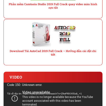
Phần mềm Camtasia Studio 2019 Full Crack quay video màn hình
cực tốt
Download Tải AutoCad 2019 Full Crack – Hướng dẫn cài đặt chi
tiết
VIDEO
Trình
Code 150: Unknown error.
chơi
Tải về tệp tin: https://www.youtube.com/watch?v=Z9wFf8XXfSs&_=1
Video