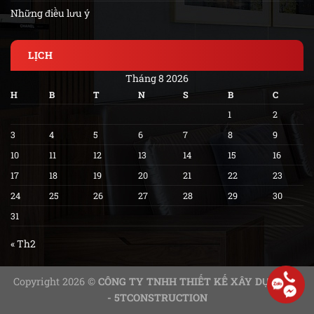
Những điều lưu ý
LỊCH
Tháng 8 2026
H
B
T
N
S
B
C
1
2
3
4
5
6
7
8
9
10
11
12
13
14
15
16
17
18
19
20
21
22
23
24
25
26
27
28
29
30
31
« Th2
Copyright 2026 ©
CÔNG TY TNHH THIẾT KẾ XÂY DỰNG 5T
- 5TCONSTRUCTION