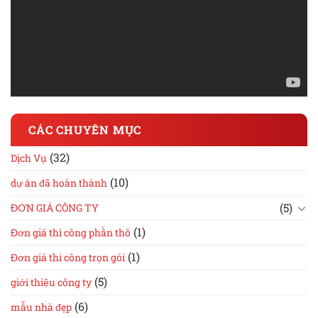
CÁC CHUYÊN MỤC
(32)
Dịch Vụ
(10)
dự án đã hoàn thành
(5)
ĐƠN GIÁ CÔNG TY
(1)
Đơn giá thi công phần thô
(1)
Đơn giá thi công trọn gói
(5)
giới thiệu công ty
(6)
mẫu nhà đẹp