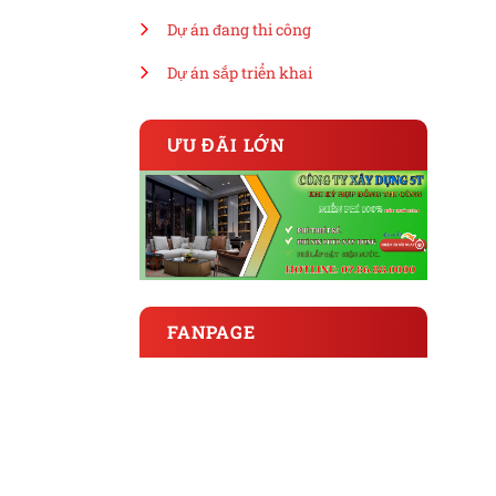
Dự án đang thi công
Dự án sắp triển khai
ƯU ĐÃI LỚN
FANPAGE