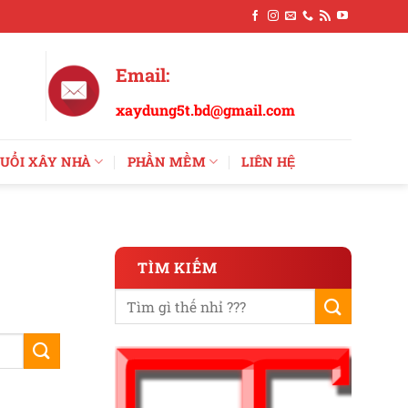
Email:
xaydung5t.bd@gmail.com
UỔI XÂY NHÀ
PHẦN MỀM
LIÊN HỆ
TÌM KIẾM