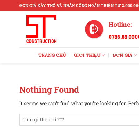
Skip
ĐƠN GIÁ XÂY THÔ VÀ NHÂN CÔNG HOÀN THIỆN TỪ 3.000.00
to
content
Hotline:
0786.88.000
TRANG CHỦ
GIỚI THIỆU
ĐƠN GIÁ
Nothing Found
It seems we can’t find what you’re looking for. Per