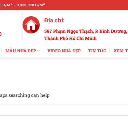
2
2
0 Đ/M
– 3.300.000 Đ/M
.
Địa chỉ:
597 Phạm Ngọc Thạch, P. Bình Dương,
0
Thành Phố Hồ Chí Minh
MẪU NHÀ ĐẸP
VIDEO NHÀ ĐẸP
TIN TỨC
XEM T
haps searching can help.