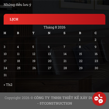
Những điều lưu ý
LỊCH
Tháng 8 2026
H
B
T
N
S
B
C
1
2
3
4
5
6
7
8
9
10
11
12
13
14
15
16
17
18
19
20
21
22
23
24
25
26
27
28
29
30
31
« Th2
Copyright 2026 ©
CÔNG TY TNHH THIẾT KẾ XÂY DỰNG 5T
- 5TCONSTRUCTION