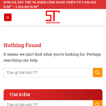
Skip
ĐƠN GIÁ XÂY THÔ VÀ NHÂN CÔNG HOÀN THIỆN TỪ 3.000.000
2
2
Đ/M
– 3.300.000 Đ/M
.
to
content
Nothing Found
It seems we can’t find what you’re looking for. Perhaps
searching can help.
TÌM KIẾM