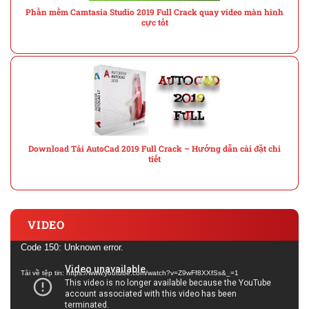
Phần mềm Camtasia Studio 2019 Full Crack quay video màn hình
cực tốt
Download Tải AutoCad 2019 Full Crack – Hướng dẫn cài đặt chi
tiết
VIDEO
Trình
Code 150: Unknown error.
chơi
Tải về tệp tin: https://www.youtube.com/watch?v=Z9wFf8XXfSs&_=1
Video