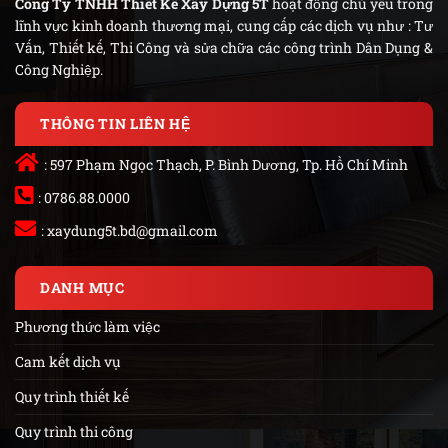
Công Ty TNHH Thiết Kế Xây Dựng 5T
hoạt động chủ yếu trong
lĩnh vực kinh doanh thương mại, cung cấp các dịch vụ như : Tư
Vấn, Thiết kế, Thi Công và sửa chữa các công trình Dân Dụng &
Công Nghiệp.
THÔNG TIN LIÊN HỆ
: 597 Phạm Ngọc Thạch, P. Bình Dương, Tp. Hồ Chí Minh
: 0786.88.0000
:
xaydung5t.bd@gmail.com
DANH MỤC
Phương thức làm việc
Cam kết dịch vụ
Quy trình thiết kế
Quy trình thi công