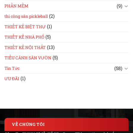
(9)
PHẦN MỀM
(2)
thi công sân pickleball
(1)
THIẾT KẾ BIỆT THỰ
(5)
THIẾT KẾ NHÀ PHỐ
(13)
THIẾT KẾ NỘI THẤT
(5)
TIỂU CẢNH SÂN VƯỜN
(58)
Tin Tức
(1)
ƯU ĐÃI
VỀ CHÚNG TÔI