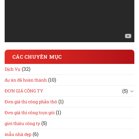
CÁC CHUYÊN MỤC
(32)
Dịch Vụ
(10)
dự án đã hoàn thành
(5)
ĐƠN GIÁ CÔNG TY
(1)
Đơn giá thi công phần thô
(1)
Đơn giá thi công trọn gói
(5)
giới thiệu công ty
(6)
mẫu nhà đẹp