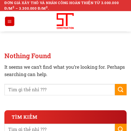
Skip
ĐƠN GIÁ XÂY THÔ VÀ NHÂN CÔNG HOÀN THIỆN TỪ 3.000.000
2
2
Đ/M
– 3.300.000 Đ/M
.
to
content
Nothing Found
It seems we can’t find what you’re looking for. Perhaps
searching can help.
TÌM KIẾM