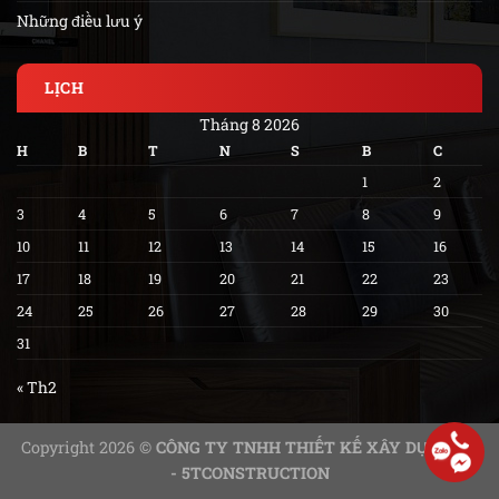
Những điều lưu ý
LỊCH
Tháng 8 2026
H
B
T
N
S
B
C
1
2
3
4
5
6
7
8
9
10
11
12
13
14
15
16
17
18
19
20
21
22
23
24
25
26
27
28
29
30
31
« Th2
Copyright 2026 ©
CÔNG TY TNHH THIẾT KẾ XÂY DỰNG 5T
- 5TCONSTRUCTION