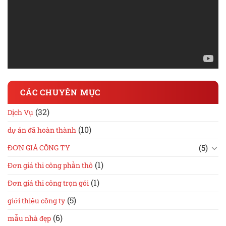
CÁC CHUYÊN MỤC
(32)
Dịch Vụ
(10)
dự án đã hoàn thành
(5)
ĐƠN GIÁ CÔNG TY
(1)
Đơn giá thi công phần thô
(1)
Đơn giá thi công trọn gói
(5)
giới thiệu công ty
(6)
mẫu nhà đẹp