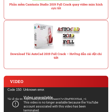
Phần mềm Camtasia Studio 2019 Full Crack quay video màn hình
cực tốt
Download Tải AutoCad 2019 Full Crack – Hướng dẫn cài đặt chi
tiết
VIDEO
Trình
Code 150: Unknown error.
chơi
Tải về tệp tin: https://www.youtube.com/watch?v=Z9wFf8XXfSs&_=1
Video