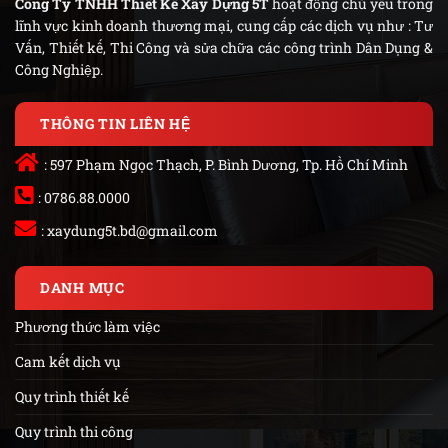
Công Ty TNHH Thiết Kế Xây Dựng 5T
hoạt động chủ yếu trong
lĩnh vực kinh doanh thương mại, cung cấp các dịch vụ như : Tư
Vấn, Thiết kế, Thi Công và sửa chữa các công trình Dân Dụng &
Công Nghiệp.
THÔNG TIN LIÊN HỆ
: 597 Phạm Ngọc Thạch, P. Bình Dương, Tp. Hồ Chí Minh
: 0786.88.0000
:
xaydung5t.bd@gmail.com
DANH MỤC
Phương thức làm việc
Cam kết dịch vụ
Quy trình thiết kế
Quy trình thi công