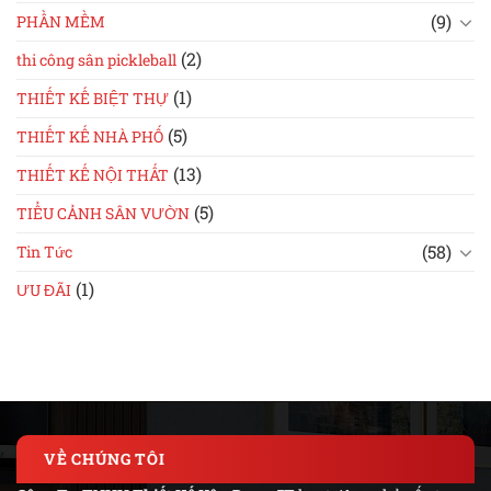
(9)
PHẦN MỀM
(2)
thi công sân pickleball
(1)
THIẾT KẾ BIỆT THỰ
(5)
THIẾT KẾ NHÀ PHỐ
(13)
THIẾT KẾ NỘI THẤT
(5)
TIỂU CẢNH SÂN VƯỜN
(58)
Tin Tức
(1)
ƯU ĐÃI
VỀ CHÚNG TÔI