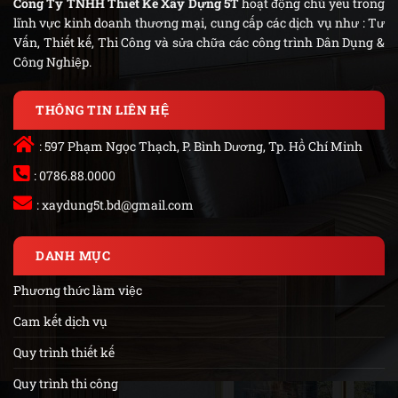
Công Ty TNHH Thiết Kế Xây Dựng 5T
hoạt động chủ yếu trong
lĩnh vực kinh doanh thương mại, cung cấp các dịch vụ như : Tư
Vấn, Thiết kế, Thi Công và sửa chữa các công trình Dân Dụng &
Công Nghiệp.
THÔNG TIN LIÊN HỆ
: 597 Phạm Ngọc Thạch, P. Bình Dương, Tp. Hồ Chí Minh
: 0786.88.0000
:
xaydung5t.bd@gmail.com
DANH MỤC
Phương thức làm việc
Cam kết dịch vụ
Quy trình thiết kế
Quy trình thi công