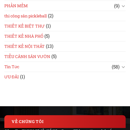
(9)
PHẦN MỀM
(2)
thi công sân pickleball
(1)
THIẾT KẾ BIỆT THỰ
(5)
THIẾT KẾ NHÀ PHỐ
(13)
THIẾT KẾ NỘI THẤT
(5)
TIỂU CẢNH SÂN VƯỜN
(58)
Tin Tức
(1)
ƯU ĐÃI
VỀ CHÚNG TÔI