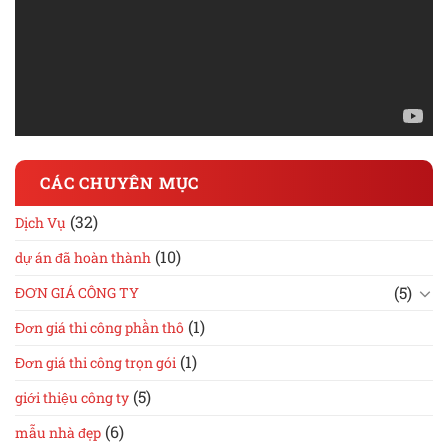
CÁC CHUYÊN MỤC
(32)
Dịch Vụ
(10)
dự án đã hoàn thành
(5)
ĐƠN GIÁ CÔNG TY
(1)
Đơn giá thi công phần thô
(1)
Đơn giá thi công trọn gói
(5)
giới thiệu công ty
(6)
mẫu nhà đẹp