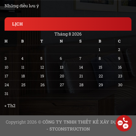
Những điều lưu ý
LỊCH
Tháng 8 2026
H
B
T
N
S
B
C
1
2
3
4
5
6
7
8
9
10
11
12
13
14
15
16
17
18
19
20
21
22
23
24
25
26
27
28
29
30
31
« Th2
Copyright 2026 ©
CÔNG TY TNHH THIẾT KẾ XÂY DỰNG 5T
- 5TCONSTRUCTION