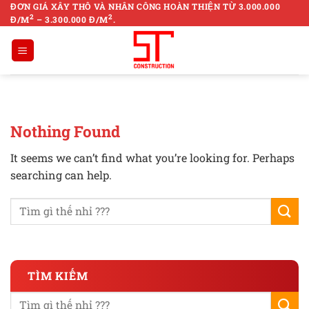
Skip
ĐƠN GIÁ XÂY THÔ VÀ NHÂN CÔNG HOÀN THIỆN TỪ 3.000.000
2
2
Đ/M
– 3.300.000 Đ/M
.
to
content
Nothing Found
It seems we can’t find what you’re looking for. Perhaps
searching can help.
TÌM KIẾM