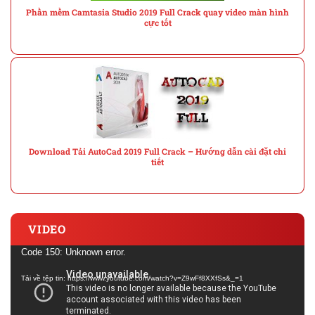
Phần mềm Camtasia Studio 2019 Full Crack quay video màn hình
cực tốt
Download Tải AutoCad 2019 Full Crack – Hướng dẫn cài đặt chi
tiết
VIDEO
Trình
Code 150: Unknown error.
chơi
Tải về tệp tin: https://www.youtube.com/watch?v=Z9wFf8XXfSs&_=1
Video