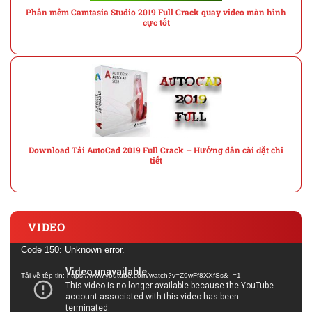
Phần mềm Camtasia Studio 2019 Full Crack quay video màn hình
cực tốt
Download Tải AutoCad 2019 Full Crack – Hướng dẫn cài đặt chi
tiết
VIDEO
Trình
Code 150: Unknown error.
chơi
Tải về tệp tin: https://www.youtube.com/watch?v=Z9wFf8XXfSs&_=1
Video