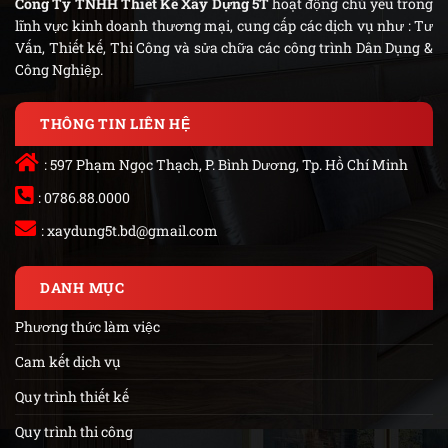
Công Ty TNHH Thiết Kế Xây Dựng 5T
hoạt động chủ yếu trong
lĩnh vực kinh doanh thương mại, cung cấp các dịch vụ như : Tư
Vấn, Thiết kế, Thi Công và sửa chữa các công trình Dân Dụng &
Công Nghiệp.
THÔNG TIN LIÊN HỆ
: 597 Phạm Ngọc Thạch, P. Bình Dương, Tp. Hồ Chí Minh
: 0786.88.0000
:
xaydung5t.bd@gmail.com
DANH MỤC
Phương thức làm việc
Cam kết dịch vụ
Quy trình thiết kế
Quy trình thi công