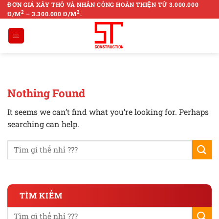
Skip
ĐƠN GIÁ XÂY THÔ VÀ NHÂN CÔNG HOÀN THIỆN TỪ 3.000.000
2
2
Đ/M
– 3.300.000 Đ/M
.
to
content
Nothing Found
It seems we can’t find what you’re looking for. Perhaps
searching can help.
TÌM KIẾM