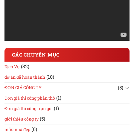
CÁC CHUYÊN MỤC
(32)
Dịch Vụ
(10)
dự án đã hoàn thành
(5)
ĐƠN GIÁ CÔNG TY
(1)
Đơn giá thi công phần thô
(1)
Đơn giá thi công trọn gói
(5)
giới thiệu công ty
(6)
mẫu nhà đẹp