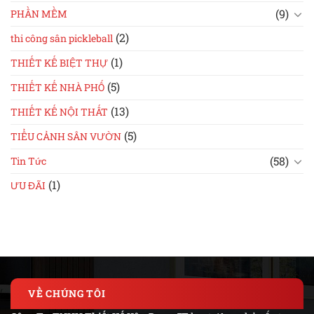
(9)
PHẦN MỀM
(2)
thi công sân pickleball
(1)
THIẾT KẾ BIỆT THỰ
(5)
THIẾT KẾ NHÀ PHỐ
(13)
THIẾT KẾ NỘI THẤT
(5)
TIỂU CẢNH SÂN VƯỜN
(58)
Tin Tức
(1)
ƯU ĐÃI
VỀ CHÚNG TÔI