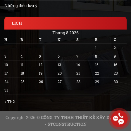
Những điều lưu ý
LỊCH
Tháng 8 2026
H
B
T
N
S
B
C
1
2
3
4
5
6
7
8
9
10
11
12
13
14
15
16
17
18
19
20
21
22
23
24
25
26
27
28
29
30
31
« Th2
Copyright 2026 ©
CÔNG TY TNHH THIẾT KẾ XÂY DỰNG 5T
- 5TCONSTRUCTION