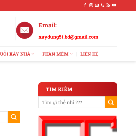
Email:
xaydung5t.bd@gmail.com
UỔI XÂY NHÀ
PHẦN MỀM
LIÊN HỆ
TÌM KIẾM