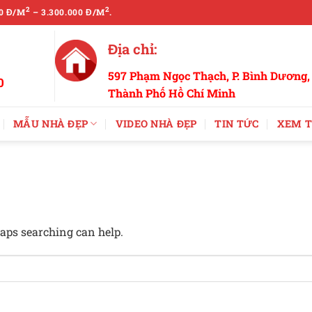
2
2
0 Đ/M
– 3.300.000 Đ/M
.
Địa chỉ:
597 Phạm Ngọc Thạch, P. Bình Dương,
0
Thành Phố Hồ Chí Minh
MẪU NHÀ ĐẸP
VIDEO NHÀ ĐẸP
TIN TỨC
XEM T
haps searching can help.