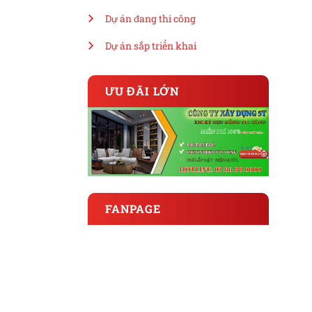
Dự án đang thi công
Dự án sắp triển khai
ƯU ĐÃI LỚN
FANPAGE