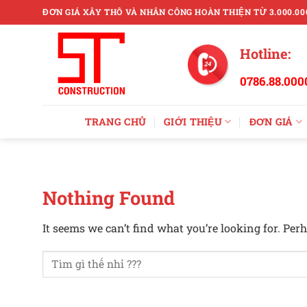
Skip
ĐƠN GIÁ XÂY THÔ VÀ NHÂN CÔNG HOÀN THIỆN TỪ 3.000.00
to
content
Hotline:
0786.88.000
TRANG CHỦ
GIỚI THIỆU
ĐƠN GIÁ
Nothing Found
It seems we can’t find what you’re looking for. Per