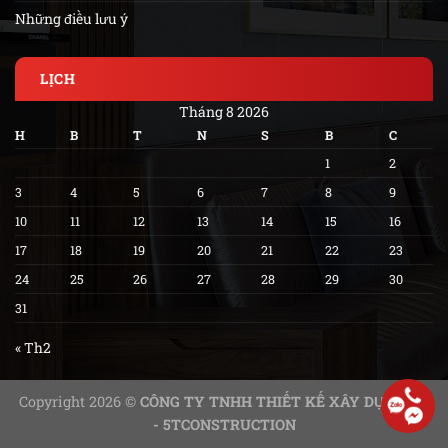
Những điều lưu ý
LỊCH
Tháng 8 2026
H
B
T
N
S
B
C
1
2
3
4
5
6
7
8
9
10
11
12
13
14
15
16
17
18
19
20
21
22
23
24
25
26
27
28
29
30
31
« Th2
Copyright 2026 ©
CÔNG TY TNHH THIẾT KẾ XÂY DỰNG 5T
- 5TCONSTRUCTION