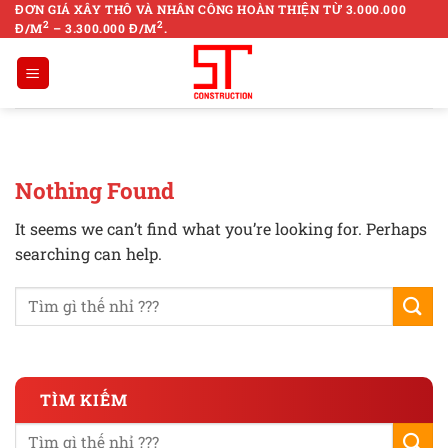
Skip
ĐƠN GIÁ XÂY THÔ VÀ NHÂN CÔNG HOÀN THIỆN TỪ 3.000.000
2
2
Đ/M
– 3.300.000 Đ/M
.
to
content
Nothing Found
It seems we can’t find what you’re looking for. Perhaps
searching can help.
TÌM KIẾM