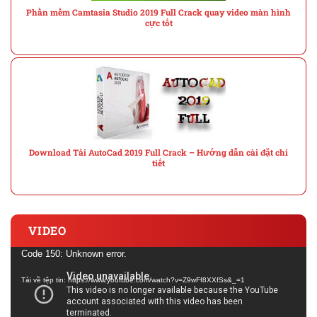
Phần mềm Camtasia Studio 2019 Full Crack quay video màn hình
cực tốt
Download Tải AutoCad 2019 Full Crack – Hướng dẫn cài đặt chi
tiết
VIDEO
Trình
Code 150: Unknown error.
chơi
Tải về tệp tin: https://www.youtube.com/watch?v=Z9wFf8XXfSs&_=1
Video