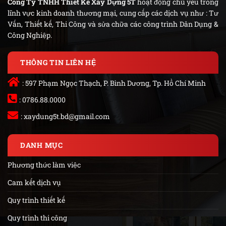
Công Ty TNHH Thiết Kế Xây Dựng 5T
hoạt động chủ yếu trong
lĩnh vực kinh doanh thương mại, cung cấp các dịch vụ như : Tư
Vấn, Thiết kế, Thi Công và sửa chữa các công trình Dân Dụng &
Công Nghiệp.
THÔNG TIN LIÊN HỆ
: 597 Phạm Ngọc Thạch, P. Bình Dương, Tp. Hồ Chí Minh
: 0786.88.0000
:
xaydung5t.bd@gmail.com
DANH MỤC
Phương thức làm việc
Cam kết dịch vụ
Quy trình thiết kế
Quy trình thi công