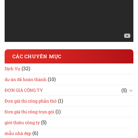
CÁC CHUYÊN MỤC
(32)
Dịch Vụ
(10)
dự án đã hoàn thành
(5)
ĐƠN GIÁ CÔNG TY
(1)
Đơn giá thi công phần thô
(1)
Đơn giá thi công trọn gói
(5)
giới thiệu công ty
(6)
mẫu nhà đẹp