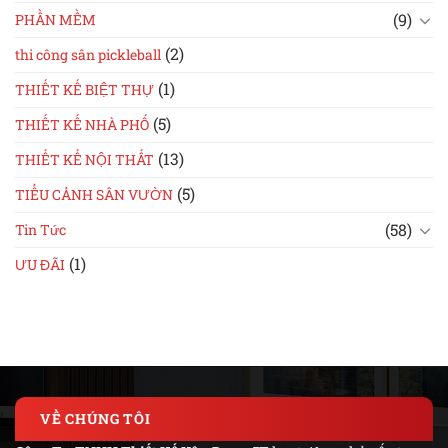
(9)
PHẦN MỀM
(2)
thi công sân pickleball
(1)
THIẾT KẾ BIỆT THỰ
(5)
THIẾT KẾ NHÀ PHỐ
(13)
THIẾT KẾ NỘI THẤT
(5)
TIỂU CẢNH SÂN VƯỜN
(58)
Tin Tức
(1)
ƯU ĐÃI
VỀ CHÚNG TÔI