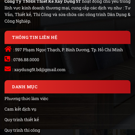
Công Ty TNHH Thiết Kế Xây Dựng 5T
hoạt động chủ yếu trong
lĩnh vực kinh doanh thương mại, cung cấp các dịch vụ như : Tư
Vấn, Thiết kế, Thi Công và sửa chữa các công trình Dân Dụng &
Công Nghiệp.
THÔNG TIN LIÊN HỆ
: 597 Phạm Ngọc Thạch, P. Bình Dương, Tp. Hồ Chí Minh
: 0786.88.0000
:
xaydung5t.bd@gmail.com
DANH MỤC
Phương thức làm việc
Cam kết dịch vụ
Quy trình thiết kế
Quy trình thi công