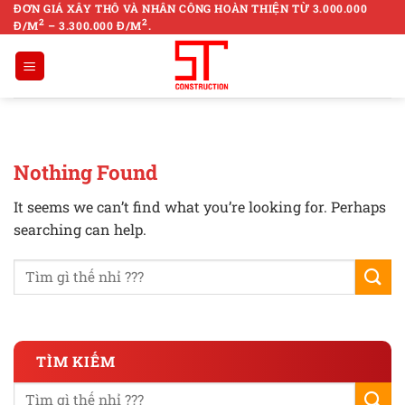
Skip
ĐƠN GIÁ XÂY THÔ VÀ NHÂN CÔNG HOÀN THIỆN TỪ 3.000.000
2
2
Đ/M
– 3.300.000 Đ/M
.
to
content
Nothing Found
It seems we can’t find what you’re looking for. Perhaps
searching can help.
TÌM KIẾM