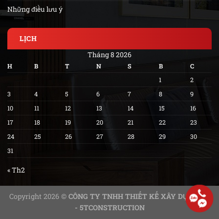
Những điều lưu ý
LỊCH
Tháng 8 2026
H
B
T
N
S
B
C
1
2
3
4
5
6
7
8
9
10
11
12
13
14
15
16
17
18
19
20
21
22
23
24
25
26
27
28
29
30
31
« Th2
Copyright 2026 ©
CÔNG TY TNHH THIẾT KẾ XÂY DỰNG 5T
- 5TCONSTRUCTION