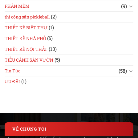
(9)
PHẦN MỀM
(2)
thi công sân pickleball
(1)
THIẾT KẾ BIỆT THỰ
(5)
THIẾT KẾ NHÀ PHỐ
(13)
THIẾT KẾ NỘI THẤT
(5)
TIỂU CẢNH SÂN VƯỜN
(58)
Tin Tức
(1)
ƯU ĐÃI
VỀ CHÚNG TÔI