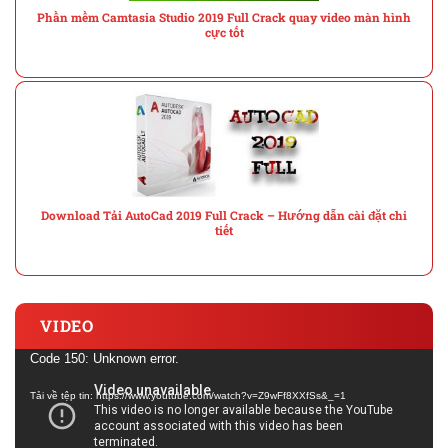
Phần mềm Camtasia Studio 2019 Full Crack quay video màn hình
cực tốt
Download Tải AutoCad 2019 Full Crack – Hướng dẫn cài đặt chi
tiết
VIDEO
Trình
Code 150: Unknown error.
chơi
Tải về tệp tin: https://www.youtube.com/watch?v=Z9wFf8XXfSs&_=1
Video