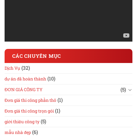
CÁC CHUYÊN MỤC
(32)
Dịch Vụ
(10)
dự án đã hoàn thành
(5)
ĐƠN GIÁ CÔNG TY
(1)
Đơn giá thi công phần thô
(1)
Đơn giá thi công trọn gói
(5)
giới thiệu công ty
(6)
mẫu nhà đẹp