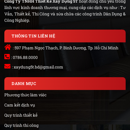
Công Ty TNHH Thiết Kế Xây Dựng 5T
hoạt động chủ yếu trong
lĩnh vực kinh doanh thương mại, cung cấp các dịch vụ như : Tư
Vấn, Thiết kế, Thi Công và sửa chữa các công trình Dân Dụng &
Công Nghiệp.
THÔNG TIN LIÊN HỆ
: 597 Phạm Ngọc Thạch, P. Bình Dương, Tp. Hồ Chí Minh
: 0786.88.0000
:
xaydung5t.bd@gmail.com
DANH MỤC
Phương thức làm việc
Cam kết dịch vụ
Quy trình thiết kế
Quy trình thi công