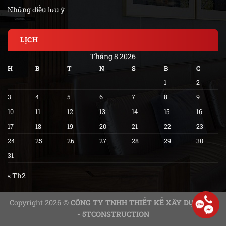
Những điều lưu ý
LỊCH
Tháng 8 2026
H
B
T
N
S
B
C
1
2
3
4
5
6
7
8
9
10
11
12
13
14
15
16
17
18
19
20
21
22
23
24
25
26
27
28
29
30
31
« Th2
Copyright 2026 ©
CÔNG TY TNHH THIẾT KẾ XÂY DỰNG 5T
- 5TCONSTRUCTION