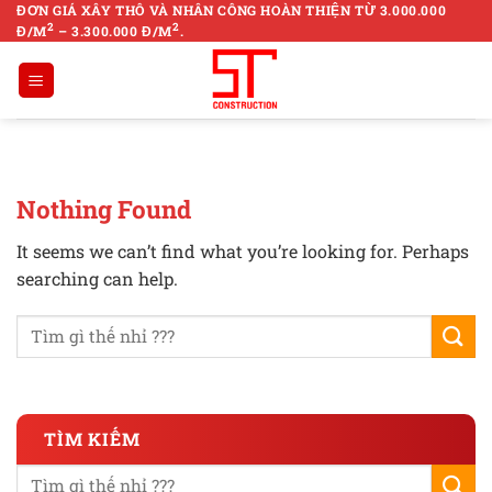
Skip
ĐƠN GIÁ XÂY THÔ VÀ NHÂN CÔNG HOÀN THIỆN TỪ 3.000.000
2
2
Đ/M
– 3.300.000 Đ/M
.
to
content
Nothing Found
It seems we can’t find what you’re looking for. Perhaps
searching can help.
TÌM KIẾM