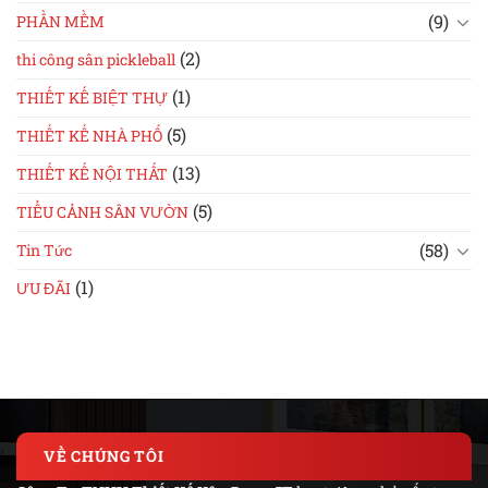
(9)
PHẦN MỀM
(2)
thi công sân pickleball
(1)
THIẾT KẾ BIỆT THỰ
(5)
THIẾT KẾ NHÀ PHỐ
(13)
THIẾT KẾ NỘI THẤT
(5)
TIỂU CẢNH SÂN VƯỜN
(58)
Tin Tức
(1)
ƯU ĐÃI
VỀ CHÚNG TÔI