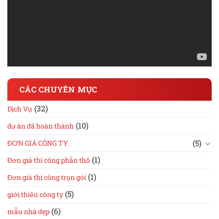
CÁC CHUYÊN MỤC
(32)
Dịch Vụ
(10)
dự án đã hoàn thành
(5)
ĐƠN GIÁ CÔNG TY
(1)
Đơn giá thi công phần thô
(1)
Đơn giá thi công trọn gói
(5)
giới thiệu công ty
(6)
mẫu nhà đẹp