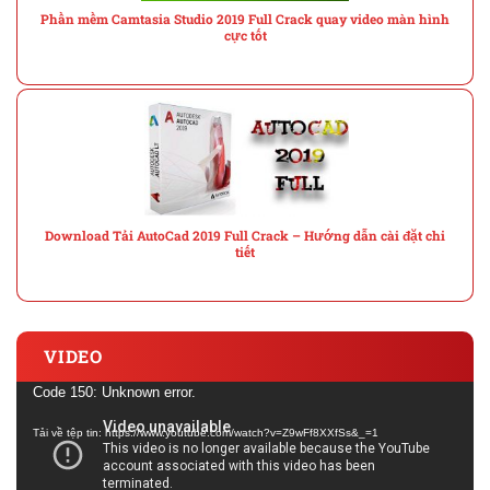
Phần mềm Camtasia Studio 2019 Full Crack quay video màn hình
cực tốt
Download Tải AutoCad 2019 Full Crack – Hướng dẫn cài đặt chi
tiết
VIDEO
Trình
Code 150: Unknown error.
chơi
Tải về tệp tin: https://www.youtube.com/watch?v=Z9wFf8XXfSs&_=1
Video