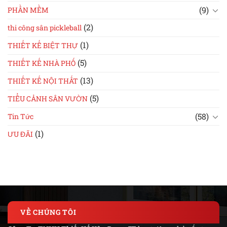
(9)
PHẦN MỀM
(2)
thi công sân pickleball
(1)
THIẾT KẾ BIỆT THỰ
(5)
THIẾT KẾ NHÀ PHỐ
(13)
THIẾT KẾ NỘI THẤT
(5)
TIỂU CẢNH SÂN VƯỜN
(58)
Tin Tức
(1)
ƯU ĐÃI
VỀ CHÚNG TÔI