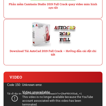
Phần mềm Camtasia Studio 2019 Full Crack quay video màn hình
cực tốt
Download Tải AutoCad 2019 Full Crack – Hướng dẫn cài đặt chi
tiết
VIDEO
Trình
Code 150: Unknown error.
chơi
Tải về tệp tin: https://www.youtube.com/watch?v=Z9wFf8XXfSs&_=1
Video