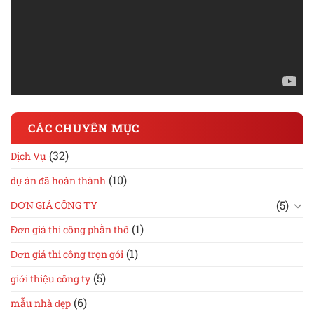
CÁC CHUYÊN MỤC
(32)
Dịch Vụ
(10)
dự án đã hoàn thành
(5)
ĐƠN GIÁ CÔNG TY
(1)
Đơn giá thi công phần thô
(1)
Đơn giá thi công trọn gói
(5)
giới thiệu công ty
(6)
mẫu nhà đẹp