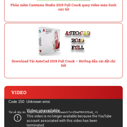
Phần mềm Camtasia Studio 2019 Full Crack quay video màn hình
cực tốt
Download Tải AutoCad 2019 Full Crack – Hướng dẫn cài đặt chi
tiết
VIDEO
Trình
Code 150: Unknown error.
chơi
Tải về tệp tin: https://www.youtube.com/watch?v=Z9wFf8XXfSs&_=1
Video