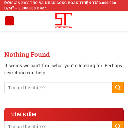
Skip
ĐƠN GIÁ XÂY THÔ VÀ NHÂN CÔNG HOÀN THIỆN TỪ 3.000.000
2
2
Đ/M
– 3.300.000 Đ/M
.
to
content
Nothing Found
It seems we can’t find what you’re looking for. Perhaps
searching can help.
TÌM KIẾM