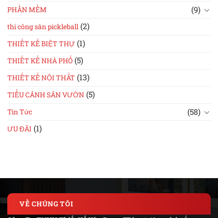
(9)
PHẦN MỀM
(2)
thi công sân pickleball
(1)
THIẾT KẾ BIỆT THỰ
(5)
THIẾT KẾ NHÀ PHỐ
(13)
THIẾT KẾ NỘI THẤT
(5)
TIỂU CẢNH SÂN VƯỜN
(58)
Tin Tức
(1)
ƯU ĐÃI
VỀ CHÚNG TÔI