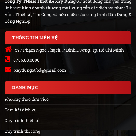
Công Ty TNHH Thiết Kế Xây Dựng 5T
hoạt động chủ yếu trong
lĩnh vực kinh doanh thương mại, cung cấp các dịch vụ như : Tư
Vấn, Thiết kế, Thi Công và sửa chữa các công trình Dân Dụng &
Công Nghiệp.
THÔNG TIN LIÊN HỆ
: 597 Phạm Ngọc Thạch, P. Bình Dương, Tp. Hồ Chí Minh
: 0786.88.0000
:
xaydung5t.bd@gmail.com
DANH MỤC
Phương thức làm việc
Cam kết dịch vụ
Quy trình thiết kế
Quy trình thi công