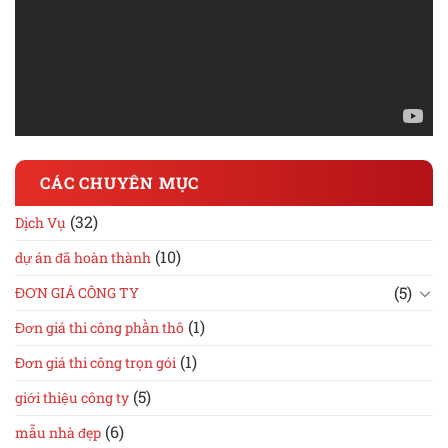
CÁC CHUYÊN MỤC
(32)
Dịch Vụ
(10)
dự án đã hoàn thành
(5)
ĐƠN GIÁ CÔNG TY
(1)
Đơn giá thi công phần thô
(1)
Đơn giá thi công trọn gói
(5)
giới thiệu công ty
(6)
mẫu nhà đẹp