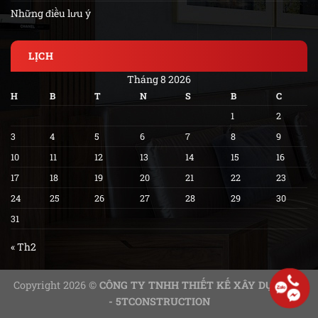
Những điều lưu ý
LỊCH
Tháng 8 2026
H
B
T
N
S
B
C
1
2
3
4
5
6
7
8
9
10
11
12
13
14
15
16
17
18
19
20
21
22
23
24
25
26
27
28
29
30
31
« Th2
Copyright 2026 ©
CÔNG TY TNHH THIẾT KẾ XÂY DỰNG 5T
- 5TCONSTRUCTION