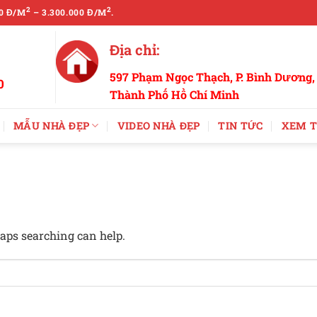
2
2
0 Đ/M
– 3.300.000 Đ/M
.
Địa chỉ:
597 Phạm Ngọc Thạch, P. Bình Dương,
0
Thành Phố Hồ Chí Minh
MẪU NHÀ ĐẸP
VIDEO NHÀ ĐẸP
TIN TỨC
XEM T
haps searching can help.