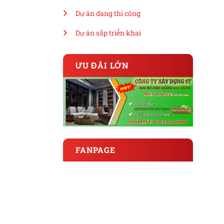
Dự án đang thi công
Dự án sắp triển khai
ƯU ĐÃI LỚN
FANPAGE