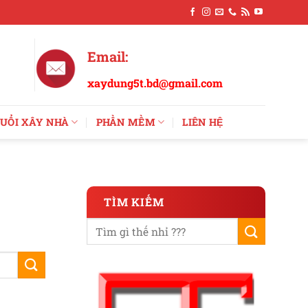
Email:
xaydung5t.bd@gmail.com
UỔI XÂY NHÀ
PHẦN MỀM
LIÊN HỆ
TÌM KIẾM