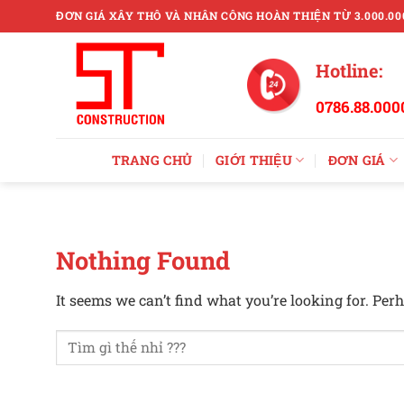
Skip
ĐƠN GIÁ XÂY THÔ VÀ NHÂN CÔNG HOÀN THIỆN TỪ 3.000.00
to
content
Hotline:
0786.88.000
TRANG CHỦ
GIỚI THIỆU
ĐƠN GIÁ
Nothing Found
It seems we can’t find what you’re looking for. Per