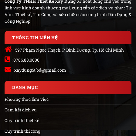
Công Ty TNHH Thiết Kế Xây Dựng 5T
hoạt động chủ yếu trong
lĩnh vực kinh doanh thương mại, cung cấp các dịch vụ như : Tư
Vấn, Thiết kế, Thi Công và sửa chữa các công trình Dân Dụng &
Công Nghiệp.
THÔNG TIN LIÊN HỆ
: 597 Phạm Ngọc Thạch, P. Bình Dương, Tp. Hồ Chí Minh
: 0786.88.0000
:
xaydung5t.bd@gmail.com
DANH MỤC
Phương thức làm việc
Cam kết dịch vụ
Quy trình thiết kế
Quy trình thi công