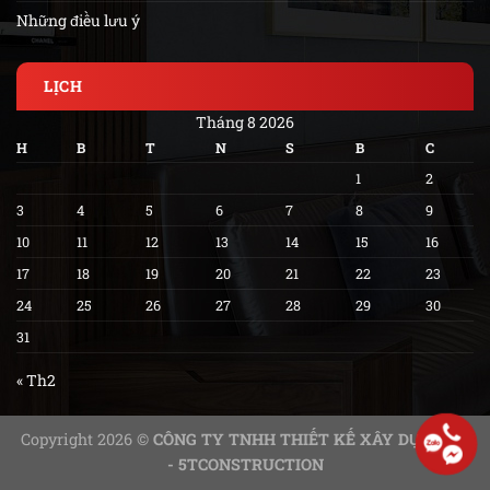
Những điều lưu ý
LỊCH
Tháng 8 2026
H
B
T
N
S
B
C
1
2
3
4
5
6
7
8
9
10
11
12
13
14
15
16
17
18
19
20
21
22
23
24
25
26
27
28
29
30
31
« Th2
Copyright 2026 ©
CÔNG TY TNHH THIẾT KẾ XÂY DỰNG 5T
- 5TCONSTRUCTION