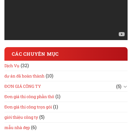
CÁC CHUYÊN MỤC
(32)
Dịch Vụ
(10)
dự án đã hoàn thành
(5)
ĐƠN GIÁ CÔNG TY
(1)
Đơn giá thi công phần thô
(1)
Đơn giá thi công trọn gói
(5)
giới thiệu công ty
(6)
mẫu nhà đẹp