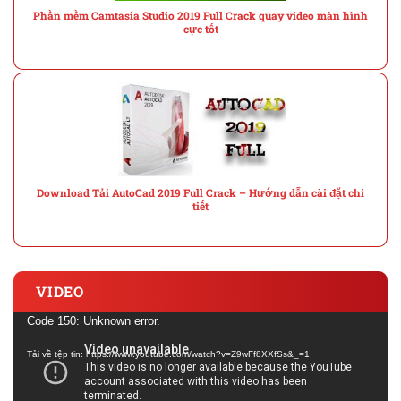
Phần mềm Camtasia Studio 2019 Full Crack quay video màn hình
cực tốt
Download Tải AutoCad 2019 Full Crack – Hướng dẫn cài đặt chi
tiết
VIDEO
Trình
Code 150: Unknown error.
chơi
Tải về tệp tin: https://www.youtube.com/watch?v=Z9wFf8XXfSs&_=1
Video