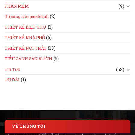
(9)
PHẦN MỀM
(2)
thi công sân pickleball
(1)
THIẾT KẾ BIỆT THỰ
(5)
THIẾT KẾ NHÀ PHỐ
(13)
THIẾT KẾ NỘI THẤT
(5)
TIỂU CẢNH SÂN VƯỜN
(58)
Tin Tức
(1)
ƯU ĐÃI
VỀ CHÚNG TÔI