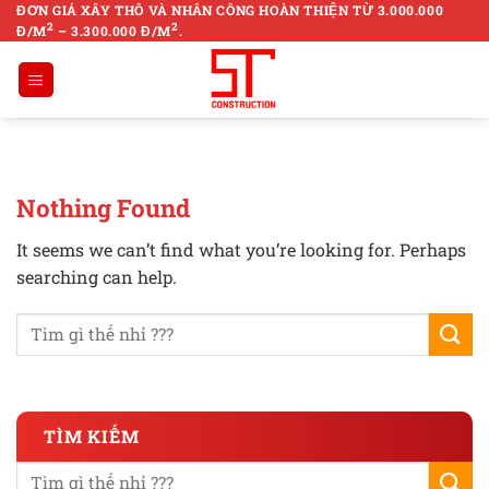
Skip
ĐƠN GIÁ XÂY THÔ VÀ NHÂN CÔNG HOÀN THIỆN TỪ 3.000.000
2
2
Đ/M
– 3.300.000 Đ/M
.
to
content
Nothing Found
It seems we can’t find what you’re looking for. Perhaps
searching can help.
TÌM KIẾM