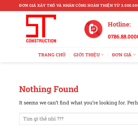
Skip
ĐƠN GIÁ XÂY THÔ VÀ NHÂN CÔNG HOÀN THIỆN TỪ 3.000.00
to
content
Hotline:
0786.88.000
TRANG CHỦ
GIỚI THIỆU
ĐƠN GIÁ
Nothing Found
It seems we can’t find what you’re looking for. Per