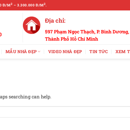
2
2
0 Đ/M
– 3.300.000 Đ/M
.
Địa chỉ:
597 Phạm Ngọc Thạch, P. Bình Dương,
0
Thành Phố Hồ Chí Minh
MẪU NHÀ ĐẸP
VIDEO NHÀ ĐẸP
TIN TỨC
XEM T
haps searching can help.