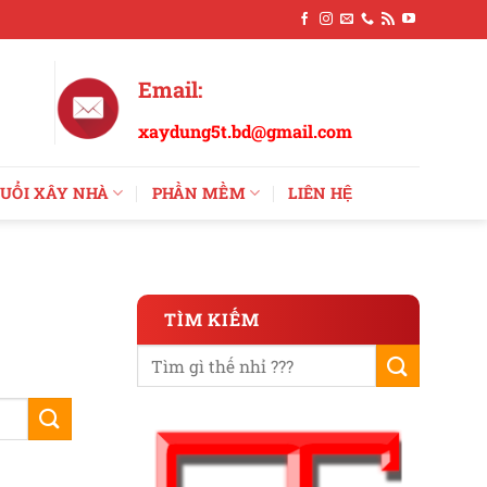
Email:
xaydung5t.bd@gmail.com
UỔI XÂY NHÀ
PHẦN MỀM
LIÊN HỆ
TÌM KIẾM