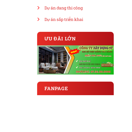
Dự án đang thi công
Dự án sắp triển khai
ƯU ĐÃI LỚN
FANPAGE