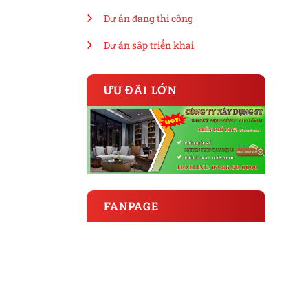
Dự án đang thi công
Dự án sắp triển khai
ƯU ĐÃI LỚN
FANPAGE