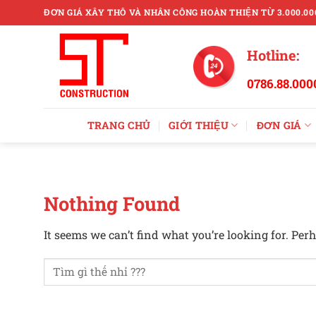
Skip
ĐƠN GIÁ XÂY THÔ VÀ NHÂN CÔNG HOÀN THIỆN TỪ 3.000.00
to
content
Hotline:
0786.88.000
TRANG CHỦ
GIỚI THIỆU
ĐƠN GIÁ
Nothing Found
It seems we can’t find what you’re looking for. Per