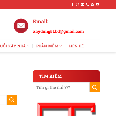
Email:
xaydung5t.bd@gmail.com
UỔI XÂY NHÀ
PHẦN MỀM
LIÊN HỆ
TÌM KIẾM