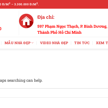
2
2
0 Đ/M
– 3.300.000 Đ/M
.
Địa chỉ:
597 Phạm Ngọc Thạch, P. Bình Dương,
0
Thành Phố Hồ Chí Minh
MẪU NHÀ ĐẸP
VIDEO NHÀ ĐẸP
TIN TỨC
XEM T
haps searching can help.