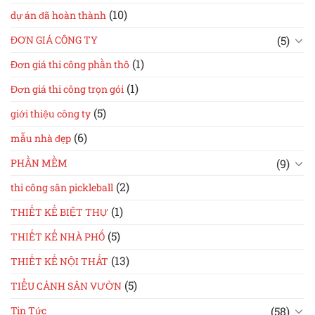
(10)
dự án đã hoàn thành
(5)
ĐƠN GIÁ CÔNG TY
(1)
Đơn giá thi công phần thô
(1)
Đơn giá thi công trọn gói
(5)
giới thiệu công ty
(6)
mẫu nhà đẹp
(9)
PHẦN MỀM
(2)
thi công sân pickleball
(1)
THIẾT KẾ BIỆT THỰ
(5)
THIẾT KẾ NHÀ PHỐ
(13)
THIẾT KẾ NỘI THẤT
(5)
TIỂU CẢNH SÂN VƯỜN
(58)
Tin Tức