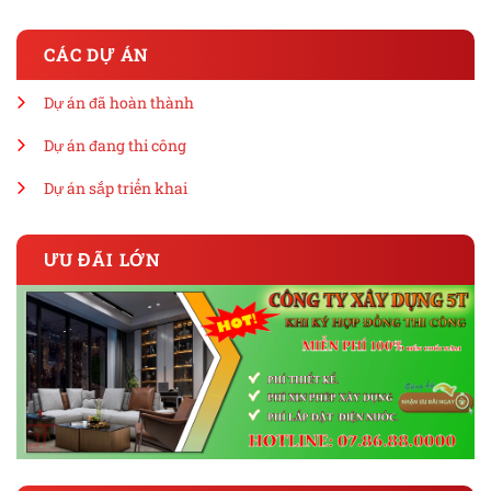
CÁC DỰ ÁN
Dự án đã hoàn thành
Dự án đang thi công
Dự án sắp triển khai
ƯU ĐÃI LỚN