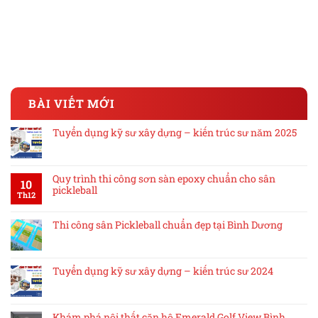
BÀI VIẾT MỚI
Tuyển dụng kỹ sư xây dựng – kiến trúc sư năm 2025
Quy trình thi công sơn sàn epoxy chuẩn cho sân
10
pickleball
Th12
Thi công sân Pickleball chuẩn đẹp tại Bình Dương
Tuyển dụng kỹ sư xây dựng – kiến trúc sư 2024
Khám phá nội thất căn hộ Emerald Golf View Bình