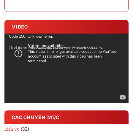
VIDEO
Trình
Code 150: Unknown error.
chơi
Tải về tệp tin: https://www.youtube.com/watch?v=Z9wFf8XXfSs&_=1
Video
CÁC CHUYÊN MỤC
(32)
Dịch Vụ