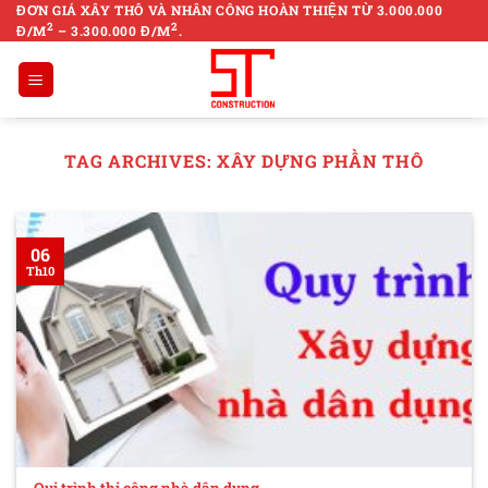
Skip
ĐƠN GIÁ XÂY THÔ VÀ NHÂN CÔNG HOÀN THIỆN TỪ 3.000.000
2
2
Đ/M
– 3.300.000 Đ/M
.
to
content
TAG ARCHIVES:
XÂY DỰNG PHẦN THÔ
06
Th10
Qui trình thi công nhà dân dụng