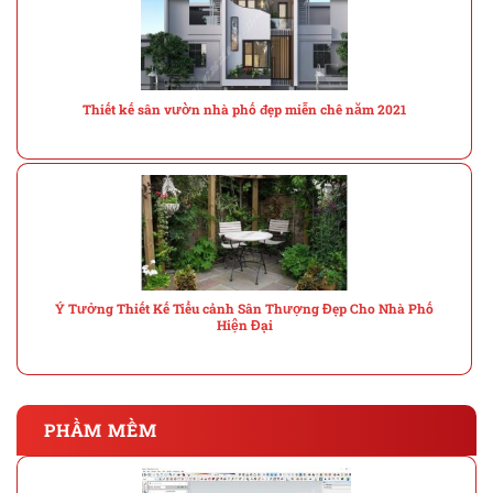
Thiết kế sân vườn nhà phố đẹp miễn chê năm 2021
Ý Tưởng Thiết Kế Tiểu cảnh Sân Thượng Đẹp Cho Nhà Phố
Hiện Đại
PHẦM MỀM