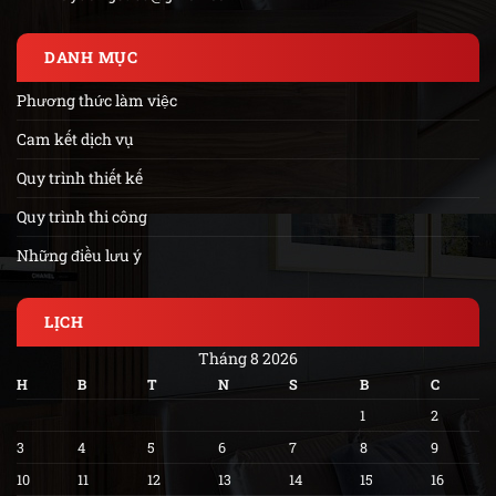
DANH MỤC
Phương thức làm việc
Cam kết dịch vụ
Quy trình thiết kế
Quy trình thi công
Những điều lưu ý
LỊCH
Tháng 8 2026
H
B
T
N
S
B
C
1
2
3
4
5
6
7
8
9
10
11
12
13
14
15
16