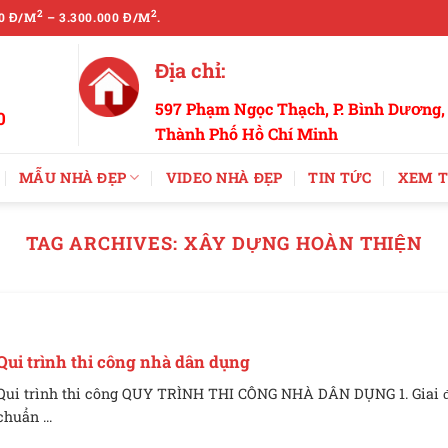
2
2
0 Đ/M
– 3.300.000 Đ/M
.
Địa chỉ:
597 Phạm Ngọc Thạch, P. Bình Dương,
0
Thành Phố Hồ Chí Minh
MẪU NHÀ ĐẸP
VIDEO NHÀ ĐẸP
TIN TỨC
XEM T
TAG ARCHIVES:
XÂY DỰNG HOÀN THIỆN
Qui trình thi công nhà dân dụng
Qui trình thi công QUY TRÌNH THI CÔNG NHÀ DÂN DỤNG 1. Giai 
chuẩn ...