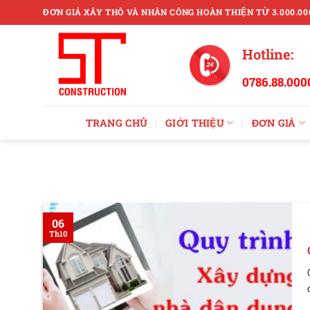
Skip
ĐƠN GIÁ XÂY THÔ VÀ NHÂN CÔNG HOÀN THIỆN TỪ 3.000.00
to
content
Hotline:
0786.88.000
TRANG CHỦ
GIỚI THIỆU
ĐƠN GIÁ
06
Th10