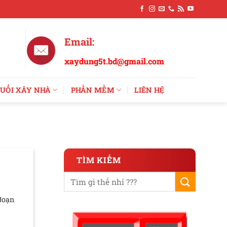
Email:
xaydung5t.bd@gmail.com
UỔI XÂY NHÀ
PHẦN MỀM
LIÊN HỆ
TÌM KIẾM
đoạn