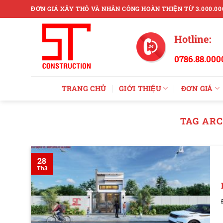
Skip
ĐƠN GIÁ XÂY THÔ VÀ NHÂN CÔNG HOÀN THIỆN TỪ 3.000.00
to
content
Hotline:
0786.88.000
TRANG CHỦ
GIỚI THIỆU
ĐƠN GIÁ
TAG ARC
28
Th3