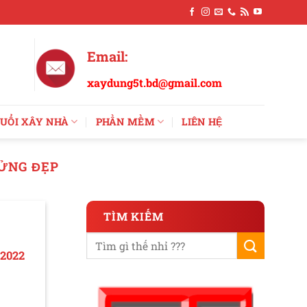
Email:
xaydung5t.bd@gmail.com
UỔI XÂY NHÀ
PHẦN MỀM
LIÊN HỆ
LỬNG ĐẸP
TÌM KIẾM
 2022