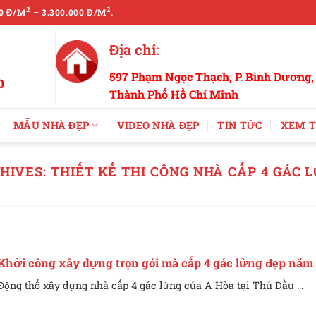
2
2
0 Đ/M
– 3.300.000 Đ/M
.
Địa chỉ:
597 Phạm Ngọc Thạch, P. Bình Dương,
0
Thành Phố Hồ Chí Minh
MẪU NHÀ ĐẸP
VIDEO NHÀ ĐẸP
TIN TỨC
XEM T
HIVES:
THIẾT KẾ THI CÔNG NHÀ CẤP 4 GÁC 
Khởi công xây dựng trọn gói mà cấp 4 gác lửng đẹp năm
Động thổ xây dựng nhà cấp 4 gác lửng của A Hòa tại Thủ Dầu ...