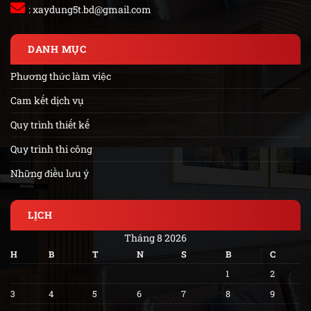
:
xaydung5t.bd@gmail.com
DANH MỤC
Phương thức làm việc
Cam kết dịch vụ
Quy trình thiết kế
Quy trình thi công
Những điều lưu ý
LỊCH
Tháng 8 2026
H
B
T
N
S
B
C
1
2
3
4
5
6
7
8
9