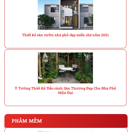
Thiết kế sân vườn nhà phố đẹp miễn chê năm 2021
Ý Tưởng Thiết Kế Tiểu cảnh Sân Thượng Đẹp Cho Nhà Phố
Hiện Đại
PHẦM MỀM