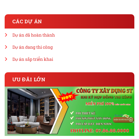
CÁC DỰ ÁN
Dự án đã hoàn thành
Dự án đang thi công
Dự án sắp triển khai
ƯU ĐÃI LỚN