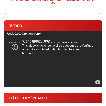
tiết
VIDEO
Trình
Code 150: Unknown error.
chơi
Tải về tệp tin: https://www.youtube.com/watch?v=Z9wFf8XXfSs&_=1
Video
CÁC CHUYÊN MỤC