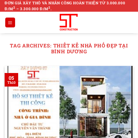
Skip
ĐƠN GIÁ XÂY THÔ VÀ NHÂN CÔNG HOÀN THIỆN TỪ 3.000.000
2
2
Đ/M
– 3.300.000 Đ/M
.
to
content
TAG ARCHIVES:
THIẾT KẾ NHÀ PHỐ ĐẸP TẠI
BÌNH DƯƠNG
05
Th10