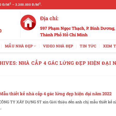
2
2
0 Đ/M
– 3.300.000 Đ/M
.
Địa chỉ:
597 Phạm Ngọc Thạch, P. Bình Dương,
0
Thành Phố Hồ Chí Minh
MẪU NHÀ ĐẸP
VIDEO NHÀ ĐẸP
TIN TỨC
XEM T
HIVES:
NHÀ CẤP 4 GÁC LỬNG ĐẸP HIỆN ĐẠI 
Mẫu thiết kế nhà cấp 4 gác lửng đẹp hiện đại năm 2022
CÔNG TY XÂY DỰNG 5T xin Giới thiệu đến anh chị mẫu thiết kế n
..