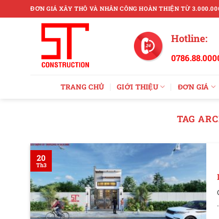
Skip
ĐƠN GIÁ XÂY THÔ VÀ NHÂN CÔNG HOÀN THIỆN TỪ 3.000.00
to
content
Hotline:
0786.88.000
TRANG CHỦ
GIỚI THIỆU
ĐƠN GIÁ
TAG ARC
20
Th3
.