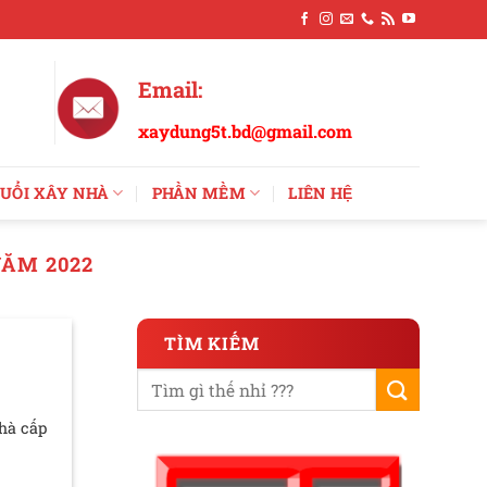
Email:
xaydung5t.bd@gmail.com
UỔI XÂY NHÀ
PHẦN MỀM
LIÊN HỆ
NĂM 2022
TÌM KIẾM
hà cấp