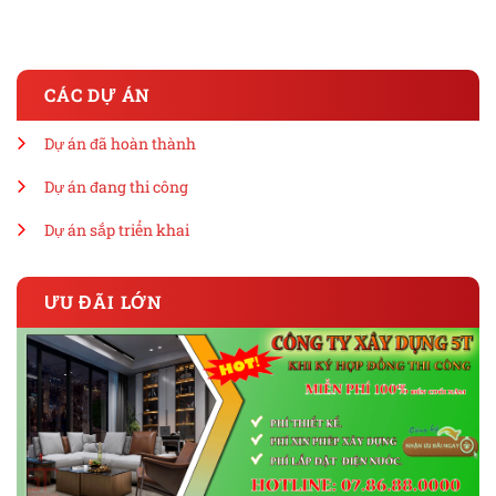
CÁC DỰ ÁN
Dự án đã hoàn thành
Dự án đang thi công
Dự án sắp triển khai
ƯU ĐÃI LỚN