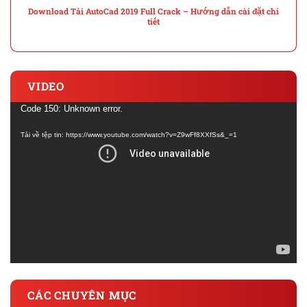
Download Tải AutoCad 2019 Full Crack – Hướng dẫn cài đặt chi
tiết
VIDEO
Trình
Code 150: Unknown error.
chơi
Tải về tệp tin: https://www.youtube.com/watch?v=Z9wFf8XXfSs&_=1
Video
CÁC CHUYÊN MỤC