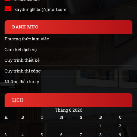
:
xaydung5t.bd@gmail.com
DANH MỤC
Phương thức làm việc
Cam kết dịch vụ
Quy trình thiết kế
Quy trình thi công
Những điều lưu ý
LỊCH
Tháng 8 2026
H
B
T
N
S
B
C
1
2
3
4
5
6
7
8
9