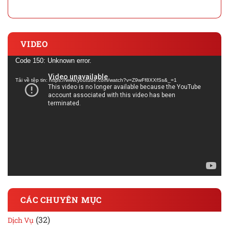
VIDEO
Trình
Code 150: Unknown error.
chơi
Tải về tệp tin: https://www.youtube.com/watch?v=Z9wFf8XXfSs&_=1
Video
CÁC CHUYÊN MỤC
(32)
Dịch Vụ