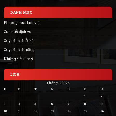
DANH MỤC
Phương thức làm việc
Cam kết dịch vụ
Quy trình thiết kế
Quy trình thi công
Những điều lưu ý
LỊCH
Tháng 8 2026
H
B
T
N
S
B
C
1
2
3
4
5
6
7
8
9
10
11
12
13
14
15
16