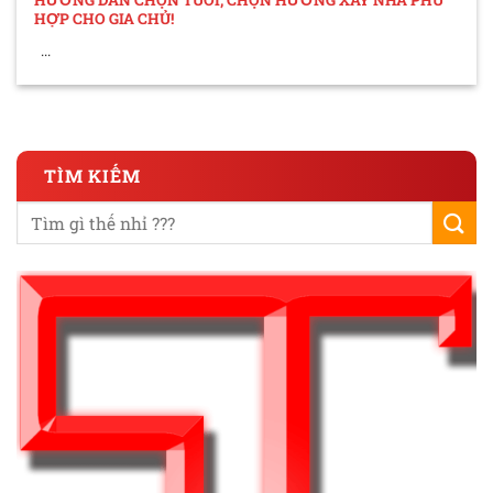
HỢP CHO GIA CHỦ!
...
TÌM KIẾM