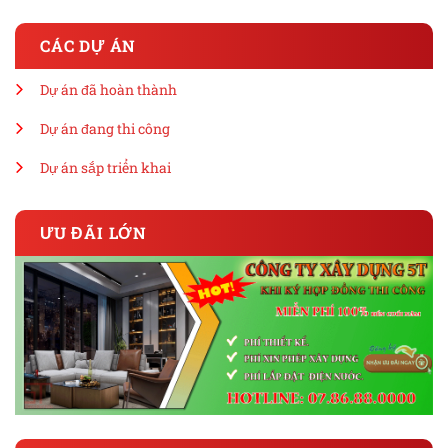
CÁC DỰ ÁN
Dự án đã hoàn thành
Dự án đang thi công
Dự án sắp triển khai
ƯU ĐÃI LỚN