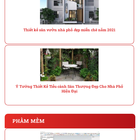
Thiết kế sân vườn nhà phố đẹp miễn chê năm 2021
Ý Tưởng Thiết Kế Tiểu cảnh Sân Thượng Đẹp Cho Nhà Phố
Hiện Đại
PHẦM MỀM