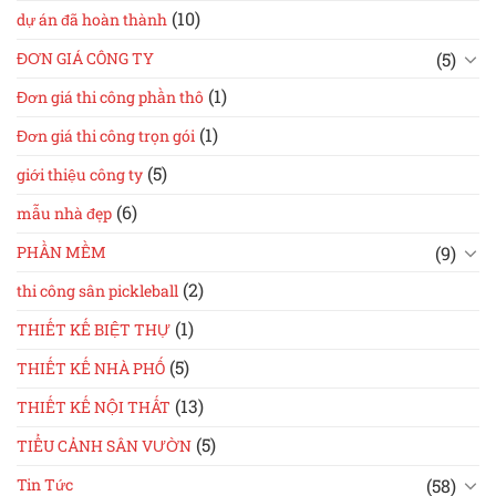
(10)
dự án đã hoàn thành
(5)
ĐƠN GIÁ CÔNG TY
(1)
Đơn giá thi công phần thô
(1)
Đơn giá thi công trọn gói
(5)
giới thiệu công ty
(6)
mẫu nhà đẹp
(9)
PHẦN MỀM
(2)
thi công sân pickleball
(1)
THIẾT KẾ BIỆT THỰ
(5)
THIẾT KẾ NHÀ PHỐ
(13)
THIẾT KẾ NỘI THẤT
(5)
TIỂU CẢNH SÂN VƯỜN
(58)
Tin Tức