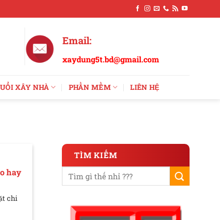
Email:
xaydung5t.bd@gmail.com
UỔI XÂY NHÀ
PHẦN MỀM
LIÊN HỆ
TÌM KIẾM
eo hay
t chi