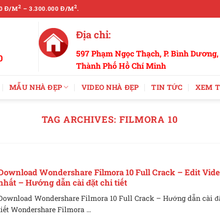
2
2
0 Đ/M
– 3.300.000 Đ/M
.
Địa chỉ:
597 Phạm Ngọc Thạch, P. Bình Dương,
0
Thành Phố Hồ Chí Minh
MẪU NHÀ ĐẸP
VIDEO NHÀ ĐẸP
TIN TỨC
XEM T
TAG ARCHIVES:
FILMORA 10
Download Wondershare Filmora 10 Full Crack – Edit Vid
nhất – Hướng dẫn cài đặt chi tiết
Download Wondershare Filmora 10 Full Crack – Hướng dẫn cài đặ
tiết Wondershare Filmora ...