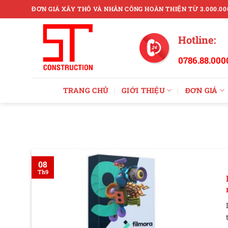
Skip
ĐƠN GIÁ XÂY THÔ VÀ NHÂN CÔNG HOÀN THIỆN TỪ 3.000.00
to
content
Hotline:
0786.88.000
TRANG CHỦ
GIỚI THIỆU
ĐƠN GIÁ
08
Th9