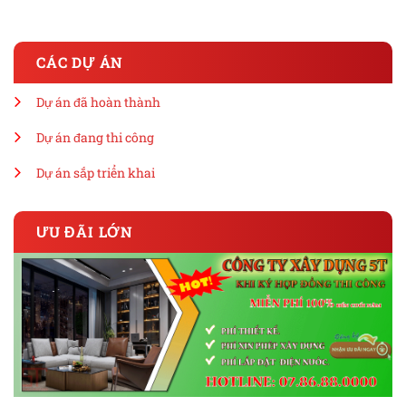
CÁC DỰ ÁN
Dự án đã hoàn thành
Dự án đang thi công
Dự án sắp triển khai
ƯU ĐÃI LỚN