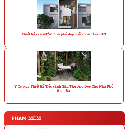
Thiết kế sân vườn nhà phố đẹp miễn chê năm 2021
Ý Tưởng Thiết Kế Tiểu cảnh Sân Thượng Đẹp Cho Nhà Phố
Hiện Đại
PHẦM MỀM