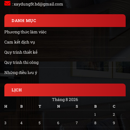
:
xaydung5t.bd@gmail.com
DANH MỤC
Phương thức làm việc
Cam kết dịch vụ
Quy trình thiết kế
Quy trình thi công
Những điều lưu ý
LỊCH
Tháng 8 2026
H
B
T
N
S
B
C
1
2
3
4
5
6
7
8
9