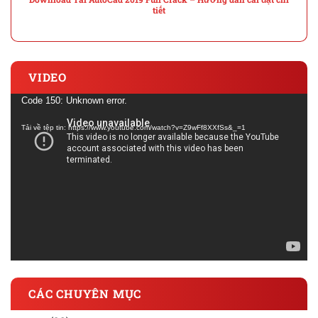
tiết
VIDEO
Trình
Code 150: Unknown error.
chơi
Tải về tệp tin: https://www.youtube.com/watch?v=Z9wFf8XXfSs&_=1
Video
CÁC CHUYÊN MỤC