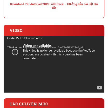
Download Tải AutoCad 2019 Full Crack – Hướng dẫn cài đặt chi
tiết
VIDEO
Trình
Code 150: Unknown error.
chơi
Tải về tệp tin: https://www.youtube.com/watch?v=Z9wFf8XXfSs&_=1
Video
CÁC CHUYÊN MỤC