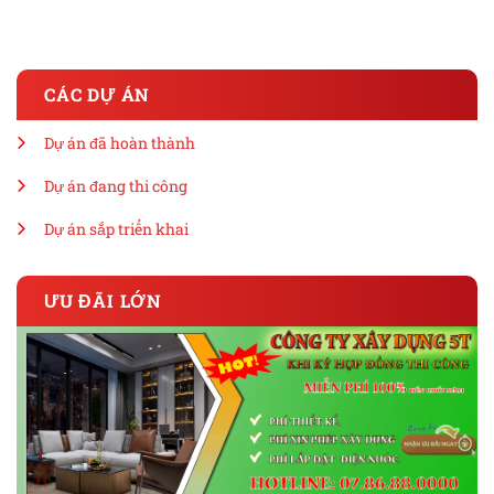
CÁC DỰ ÁN
Dự án đã hoàn thành
Dự án đang thi công
Dự án sắp triển khai
ƯU ĐÃI LỚN