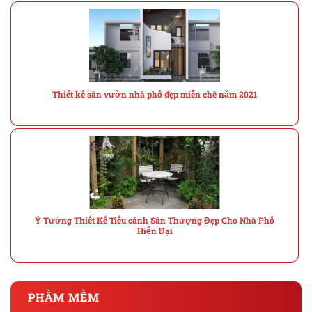
Thiết kế sân vườn nhà phố đẹp miễn chê năm 2021
Ý Tưởng Thiết Kế Tiểu cảnh Sân Thượng Đẹp Cho Nhà Phố
Hiện Đại
PHẦM MỀM