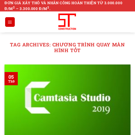
Skip
ĐƠN GIÁ XÂY THÔ VÀ NHÂN CÔNG HOÀN THIỆN TỪ 3.000.000
2
2
Đ/M
– 3.300.000 Đ/M
.
to
content
TAG ARCHIVES:
CHƯƠNG TRÌNH QUAY MÀN
HÌNH TỐT
05
Th9