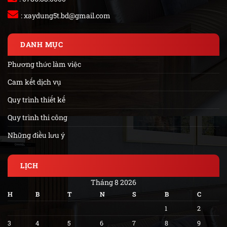
:
xaydung5t.bd@gmail.com
DANH MỤC
Phương thức làm việc
Cam kết dịch vụ
Quy trình thiết kế
Quy trình thi công
Những điều lưu ý
LỊCH
Tháng 8 2026
H
B
T
N
S
B
C
1
2
3
4
5
6
7
8
9