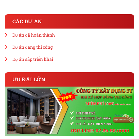
CÁC DỰ ÁN
Dự án đã hoàn thành
Dự án đang thi công
Dự án sắp triển khai
ƯU ĐÃI LỚN