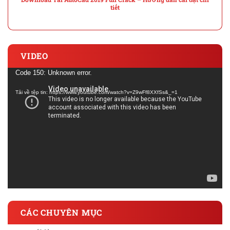
tiết
VIDEO
Trình
Code 150: Unknown error.
chơi
Tải về tệp tin: https://www.youtube.com/watch?v=Z9wFf8XXfSs&_=1
Video
CÁC CHUYÊN MỤC