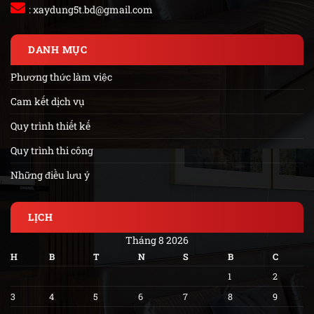
:
xaydung5t.bd@gmail.com
DANH MỤC
Phương thức làm việc
Cam kết dịch vụ
Quy trình thiết kế
Quy trình thi công
Những điều lưu ý
LỊCH
Tháng 8 2026
H
B
T
N
S
B
C
1
2
3
4
5
6
7
8
9