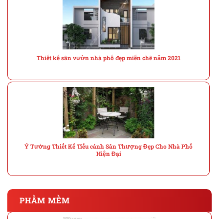
Thiết kế sân vườn nhà phố đẹp miễn chê năm 2021
Ý Tưởng Thiết Kế Tiểu cảnh Sân Thượng Đẹp Cho Nhà Phố
Hiện Đại
PHẦM MỀM